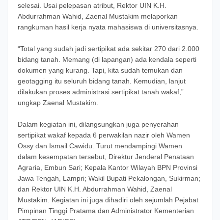
selesai. Usai pelepasan atribut, Rektor UIN K.H.
Abdurrahman Wahid, Zaenal Mustakim melaporkan
rangkuman hasil kerja nyata mahasiswa di universitasnya.
“Total yang sudah jadi sertipikat ada sekitar 270 dari 2.000
bidang tanah. Memang (di lapangan) ada kendala seperti
dokumen yang kurang. Tapi, kita sudah temukan dan
geotagging itu seluruh bidang tanah. Kemudian, lanjut
dilakukan proses administrasi sertipikat tanah wakaf,”
ungkap Zaenal Mustakim.
Dalam kegiatan ini, dilangsungkan juga penyerahan
sertipikat wakaf kepada 6 perwakilan nazir oleh Wamen
Ossy dan Ismail Cawidu. Turut mendampingi Wamen
dalam kesempatan tersebut, Direktur Jenderal Penataan
Agraria, Embun Sari; Kepala Kantor Wilayah BPN Provinsi
Jawa Tengah, Lampri; Wakil Bupati Pekalongan, Sukirman;
dan Rektor UIN K.H. Abdurrahman Wahid, Zaenal
Mustakim. Kegiatan ini juga dihadiri oleh sejumlah Pejabat
Pimpinan Tinggi Pratama dan Administrator Kementerian