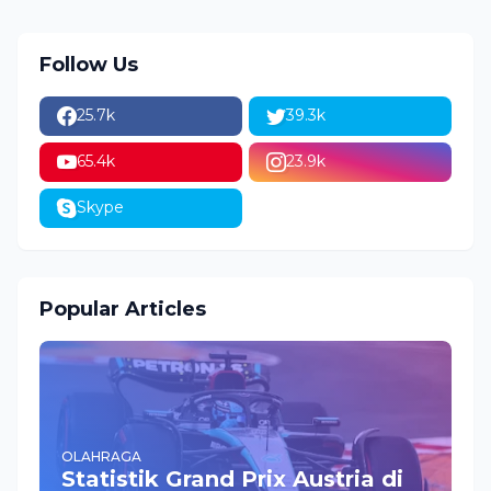
Follow Us
25.7k
39.3k
65.4k
23.9k
Skype
Popular Articles
OLAHRAGA
Statistik Grand Prix Austria di