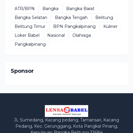
ATR/BPN
Bangka
Bangka Barat
Bangka Selatan
Bangka Tengah
Belitung
Belitung Timur
BPN Pangkalpinang
Kuliner
Loker Babel
Nasional
Olahraga
Pangkalpinang
Sponsor
JL Sumedang, Kacang pedang, Tamansari, Kacang
Pedang, Kec. Gerunggang, Kota Pangkal Pinang,
Kepulauan Bangka Belitung 33684