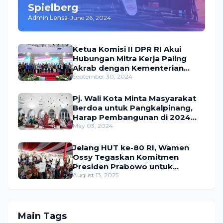
Spielberg
Admin Lensa
-
June 26, 2024
Ketua Komisi II DPR RI Akui
Hubungan Mitra Kerja Paling
Akrab dengan Kementerian
ATR/BPN
September 30, 2024
Pj. Wali Kota Minta Masyarakat
Berdoa untuk Pangkalpinang,
Harap Pembangunan di 2024
Berjalan Lancar
May 03, 2024
Jelang HUT ke-80 RI, Wamen
Ossy Tegaskan Komitmen
Presiden Prabowo untuk
Menyejahterakan Rakyat
August 13, 2025
Main Tags