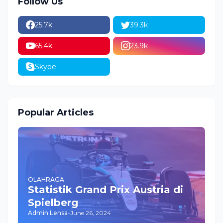
Follow Us
25.7k
39.3k
65.4k
23.9k
Skype
Popular Articles
OLAHRAGA
Statistik Grand Prix Austria di
Spielberg
Admin Lensa
-
June 26, 2024