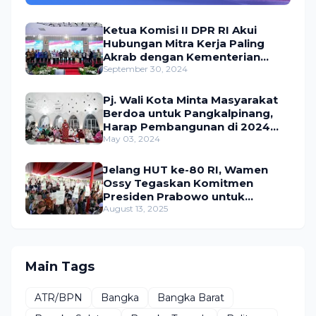
Ketua Komisi II DPR RI Akui
Hubungan Mitra Kerja Paling
Akrab dengan Kementerian
ATR/BPN
September 30, 2024
Pj. Wali Kota Minta Masyarakat
Berdoa untuk Pangkalpinang,
Harap Pembangunan di 2024
Berjalan Lancar
May 03, 2024
Jelang HUT ke-80 RI, Wamen
Ossy Tegaskan Komitmen
Presiden Prabowo untuk
Menyejahterakan Rakyat
August 13, 2025
Main Tags
ATR/BPN
Bangka
Bangka Barat