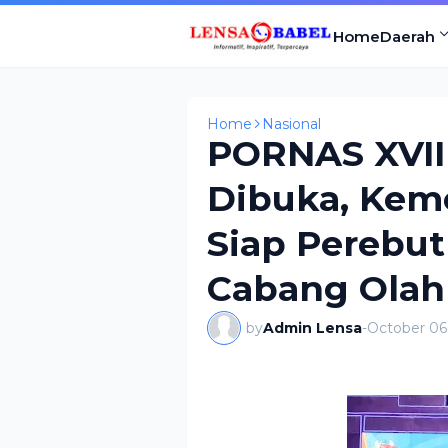
Home
Daerah
Home
Nasional
PORNAS XVII
Dibuka, Kem
Siap Perebut
Cabang Olah
by
Admin Lensa
-
October 06