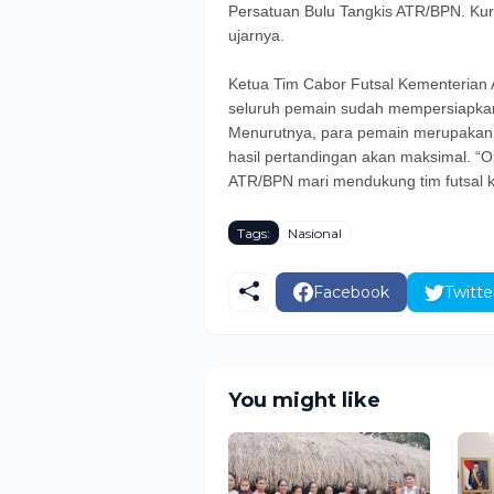
Persatuan Bulu Tangkis ATR/BPN. Kuran
ujarnya.
Ketua Tim Cabor Futsal Kementeria
seluruh pemain sudah mempersiapkan 
Menurutnya, para pemain merupakan y
hasil pertandingan akan maksimal. “
ATR/BPN mari mendukung tim futsal k
Tags:
Nasional
Facebook
Twitte
You might like