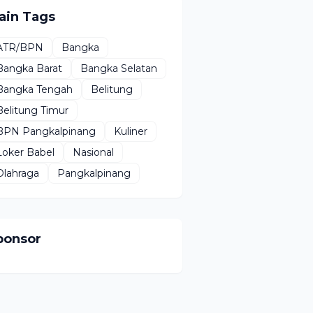
ain Tags
ATR/BPN
Bangka
Bangka Barat
Bangka Selatan
Bangka Tengah
Belitung
Belitung Timur
BPN Pangkalpinang
Kuliner
Loker Babel
Nasional
Olahraga
Pangkalpinang
ponsor