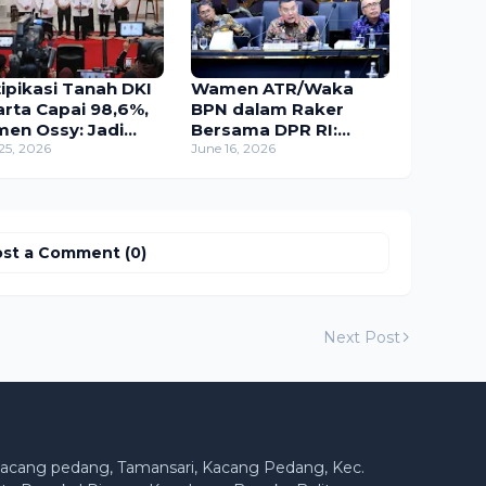
tipikasi Tanah DKI
Wamen ATR/Waka
arta Capai 98,6%,
BPN dalam Raker
en Ossy: Jadi
Bersama DPR RI:
toh Baik bagi
25, 2026
Kawasan Hutan Harus
June 16, 2026
rah Lain
Terintegrasi dengan
Tata Ruang
st a Comment (0)
Next Post
acang pedang, Tamansari, Kacang Pedang, Kec.