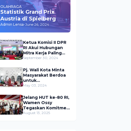
OLAHRAGA
Statistik Grand Prix
Austria di Spielberg
Admin Lensa
-
June 26, 2024
Ketua Komisi II DPR
RI Akui Hubungan
Mitra Kerja Paling
Akrab dengan
September 30, 2024
Kementerian
ATR/BPN
Pj. Wali Kota Minta
Masyarakat Berdoa
untuk
Pangkalpinang,
May 03, 2024
Harap Pembangunan
di 2024 Berjalan
Jelang HUT ke-80 RI,
Lancar
Wamen Ossy
Tegaskan Komitmen
Presiden Prabowo
August 13, 2025
untuk
Menyejahterakan
Rakyat