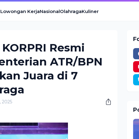
Lowongan Kerja
Nasional
Olahraga
Kuliner
F
 KORPRI Resmi
enterian ATR/BPN
kan Juara di 7
raga
, 2025
Po