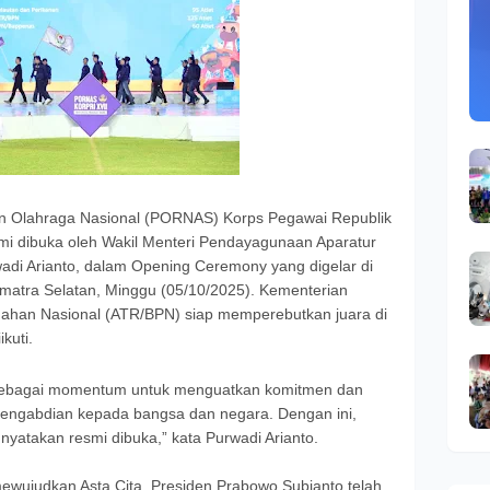
n Olahraga Nasional (PORNAS) Korps Pegawai Republik
mi dibuka oleh Wakil Menteri Pendayagunaan Aparatur
adi Arianto, dalam Opening Ceremony yang digelar di
umatra Selatan, Minggu (05/10/2025). Kementerian
nahan Nasional (ATR/BPN) siap memperebutkan juara di
kuti.
sebagai momentum untuk menguatkan komitmen dan
gabdian kepada bangsa dan negara. Dengan ini,
atakan resmi dibuka,” kata Purwadi Arianto.
mewujudkan Asta Cita, Presiden Prabowo Subianto telah