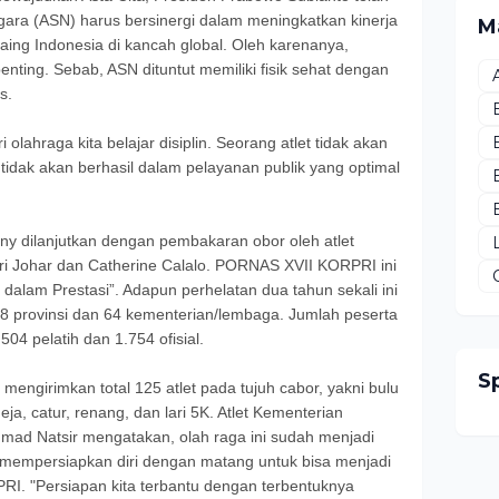
ara (ASN) harus bersinergi dalam meningkatkan kinerja
M
saing Indonesia di kancah global. Oleh karenanya,
ing. Sebab, ASN dituntut memiliki fisik sehat dengan
s.
lahraga kita belajar disiplin. Seorang atlet tidak akan
 tidak akan berhasil dalam pelayanan publik yang optimal
ny dilanjutkan dengan pembakaran obor oleh atlet
ari Johar dan Catherine Calalo. PORNAS XVII KORPRI ini
alam Prestasi”. Adapun perhelatan dua tahun sekali ini
ri 38 provinsi dan 64 kementerian/lembaga. Jumlah peserta
504 pelatih dan 1.754 ofisial.
S
mengirimkan total 125 atlet pada tujuh cabor, yakni bulu
meja, catur, renang, dan lari 5K. Atlet Kementerian
ad Natsir mengatakan, olah raga ini sudah menjadi
 mempersiapkan diri dengan matang untuk bisa menjadi
 "Persiapan kita terbantu dengan terbentuknya