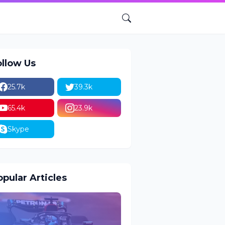
ollow Us
25.7k
39.3k
65.4k
23.9k
Skype
pular Articles