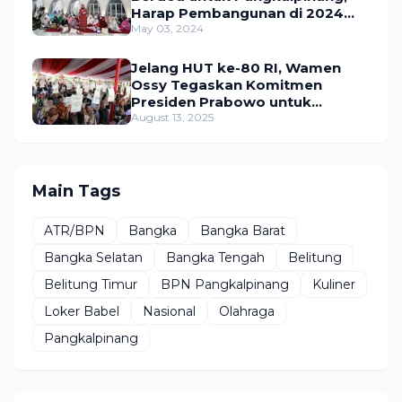
Harap Pembangunan di 2024
Berjalan Lancar
May 03, 2024
Jelang HUT ke-80 RI, Wamen
Ossy Tegaskan Komitmen
Presiden Prabowo untuk
Menyejahterakan Rakyat
August 13, 2025
Main Tags
ATR/BPN
Bangka
Bangka Barat
Bangka Selatan
Bangka Tengah
Belitung
Belitung Timur
BPN Pangkalpinang
Kuliner
Loker Babel
Nasional
Olahraga
Pangkalpinang