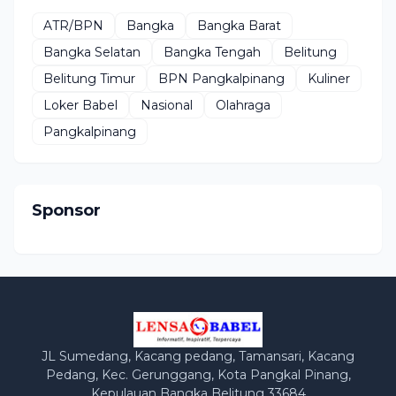
ATR/BPN
Bangka
Bangka Barat
Bangka Selatan
Bangka Tengah
Belitung
Belitung Timur
BPN Pangkalpinang
Kuliner
Loker Babel
Nasional
Olahraga
Pangkalpinang
Sponsor
JL Sumedang, Kacang pedang, Tamansari, Kacang
Pedang, Kec. Gerunggang, Kota Pangkal Pinang,
Kepulauan Bangka Belitung 33684