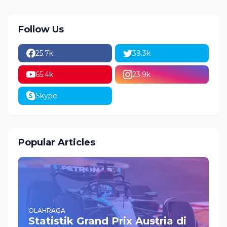
Follow Us
25.7k
39.3k
65.4k
23.9k
Skype
Popular Articles
OLAHRAGA
Statistik Grand Prix Austria di