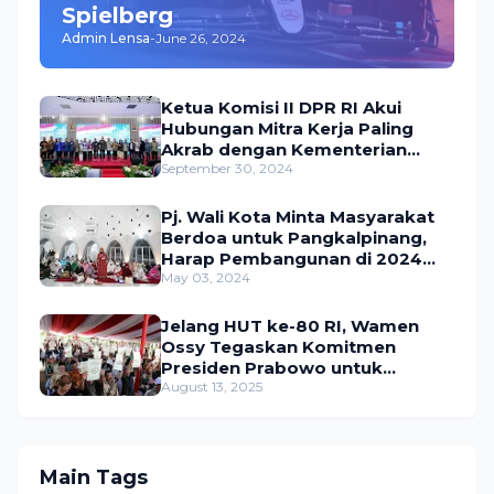
Spielberg
Admin Lensa
-
June 26, 2024
Ketua Komisi II DPR RI Akui
Hubungan Mitra Kerja Paling
Akrab dengan Kementerian
ATR/BPN
September 30, 2024
Pj. Wali Kota Minta Masyarakat
Berdoa untuk Pangkalpinang,
Harap Pembangunan di 2024
Berjalan Lancar
May 03, 2024
Jelang HUT ke-80 RI, Wamen
Ossy Tegaskan Komitmen
Presiden Prabowo untuk
Menyejahterakan Rakyat
August 13, 2025
Main Tags