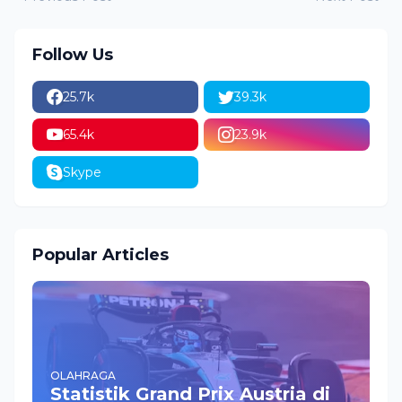
Follow Us
25.7k
39.3k
65.4k
23.9k
Skype
Popular Articles
OLAHRAGA
Statistik Grand Prix Austria di