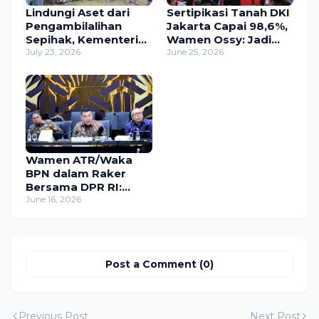
Lindungi Aset dari
Sertipikasi Tanah DKI
Pengambilalihan
Jakarta Capai 98,6%,
Sepihak, Kementerian
Wamen Ossy: Jadi
ATR/BPN Targetkan
July 23, 2026
Contoh Baik bagi
June 25, 2026
Pendaftaran 10
Daerah Lain
Tanah Ulayat di
Sumba Timur
Wamen ATR/Waka
BPN dalam Raker
Bersama DPR RI:
Kawasan Hutan
June 16, 2026
Harus Terintegrasi
dengan Tata Ruang
Post a Comment (0)
Previous Post
Next Post