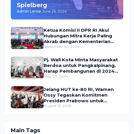
Spielberg
Admin Lensa
-
June 26, 2024
Ketua Komisi II DPR RI Akui
Hubungan Mitra Kerja Paling
Akrab dengan Kementerian
ATR/BPN
September 30, 2024
Pj. Wali Kota Minta Masyarakat
Berdoa untuk Pangkalpinang,
Harap Pembangunan di 2024
Berjalan Lancar
May 03, 2024
Jelang HUT ke-80 RI, Wamen
Ossy Tegaskan Komitmen
Presiden Prabowo untuk
Menyejahterakan Rakyat
August 13, 2025
Main Tags