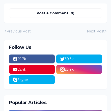
Post a Comment (0)
Previous Post
Next Post
Follow Us
25.7k
39.3k
65.4k
23.9k
Skype
Popular Articles