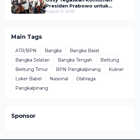
Presiden Prabowo untuk
Menyejahterakan Rakyat
August 13, 2025
Main Tags
ATR/BPN
Bangka
Bangka Barat
Bangka Selatan
Bangka Tengah
Belitung
Belitung Timur
BPN Pangkalpinang
Kuliner
Loker Babel
Nasional
Olahraga
Pangkalpinang
Sponsor