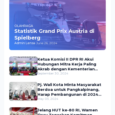
OLAHRAGA
Statistik Grand Prix Austria di
Spielberg
Admin Lensa
-
June 26, 2024
Ketua Komisi II DPR RI Akui
Hubungan Mitra Kerja Paling
Akrab dengan Kementerian
ATR/BPN
September 30, 2024
Pj. Wali Kota Minta Masyarakat
Berdoa untuk Pangkalpinang,
Harap Pembangunan di 2024
Berjalan Lancar
May 03, 2024
Jelang HUT ke-80 RI, Wamen
Ossy Tegaskan Komitmen