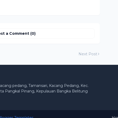
st a Comment (0)
Next Post
acang pedang, Tamansari, Kacang Pedang, Kec.
ta Pangkal Pinang, Kepulauan Bangka Belitung
logger Templates
Ho