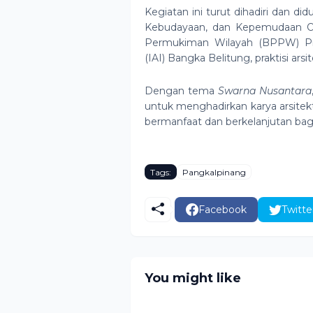
Kegiatan ini turut dihadiri dan di
Kebudayaan, dan Kepemudaan Ola
Permukiman Wilayah (BPPW) Prov
(IAI) Bangka Belitung, praktisi arsi
Dengan tema
Swarna Nusantara
untuk menghadirkan karya arsitektu
bermanfaat dan berkelanjutan bagi
Tags:
Pangkalpinang
Facebook
Twitte
You might like