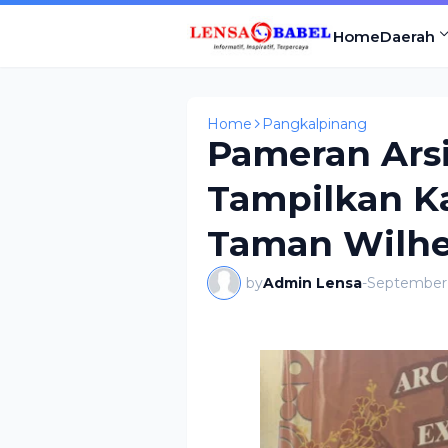
Home
Daerah
Home
Pangkalpinang
Pameran Ars
Tampilkan K
Taman Wilh
by
Admin Lensa
-
September 