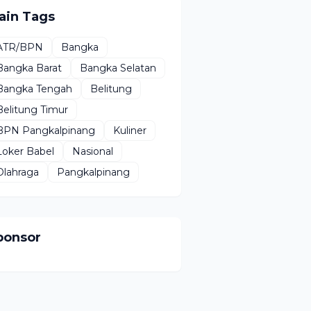
ain Tags
ATR/BPN
Bangka
Bangka Barat
Bangka Selatan
Bangka Tengah
Belitung
Belitung Timur
BPN Pangkalpinang
Kuliner
Loker Babel
Nasional
Olahraga
Pangkalpinang
ponsor