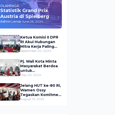
OLAHRAGA
Statistik Grand Prix
Austria di Spielberg
Admin Lensa
-
June 26, 2024
Ketua Komisi II DPR
RI Akui Hubungan
Mitra Kerja Paling
Akrab dengan
September 30, 2024
Kementerian
ATR/BPN
Pj. Wali Kota Minta
Masyarakat Berdoa
untuk
Pangkalpinang,
May 03, 2024
Harap Pembangunan
di 2024 Berjalan
Jelang HUT ke-80 RI,
Lancar
Wamen Ossy
Tegaskan Komitmen
Presiden Prabowo
August 13, 2025
untuk
Menyejahterakan
Rakyat