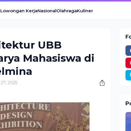
Lowongan Kerja
Nasional
Olahraga
Kuliner
F
itektur UBB
arya Mahasiswa di
elmina
27, 2025
Po