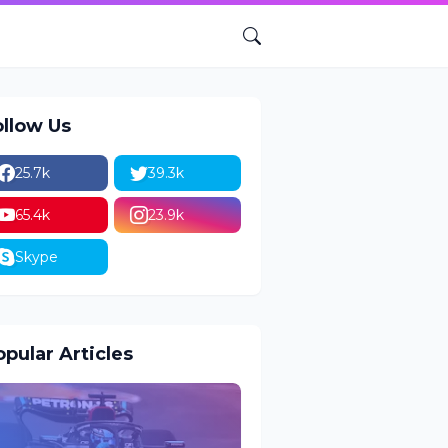
ollow Us
25.7k
39.3k
65.4k
23.9k
Skype
pular Articles