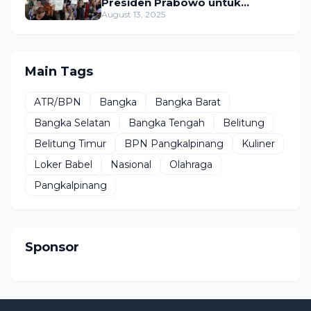
Presiden Prabowo untuk
Menyejahterakan Rakyat
August 13, 2025
Main Tags
ATR/BPN
Bangka
Bangka Barat
Bangka Selatan
Bangka Tengah
Belitung
Belitung Timur
BPN Pangkalpinang
Kuliner
Loker Babel
Nasional
Olahraga
Pangkalpinang
Sponsor