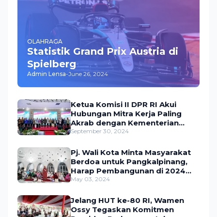
OLAHRAGA
Statistik Grand Prix Austria di
Spielberg
Admin Lensa
-
June 26, 2024
Ketua Komisi II DPR RI Akui
Hubungan Mitra Kerja Paling
Akrab dengan Kementerian
ATR/BPN
September 30, 2024
Pj. Wali Kota Minta Masyarakat
Berdoa untuk Pangkalpinang,
Harap Pembangunan di 2024
Berjalan Lancar
May 03, 2024
Jelang HUT ke-80 RI, Wamen
Ossy Tegaskan Komitmen