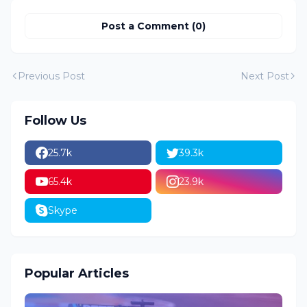
Post a Comment (0)
Previous Post
Next Post
Follow Us
25.7k
39.3k
65.4k
23.9k
Skype
Popular Articles