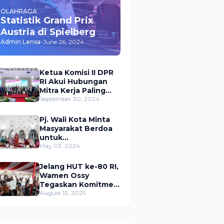
OLAHRAGA
Statistik Grand Prix
Austria di Spielberg
Admin Lensa
-
June 26, 2024
Ketua Komisi II DPR
RI Akui Hubungan
Mitra Kerja Paling
Akrab dengan
September 30, 2024
Kementerian
ATR/BPN
Pj. Wali Kota Minta
Masyarakat Berdoa
untuk
Pangkalpinang,
May 03, 2024
Harap Pembangunan
di 2024 Berjalan
Jelang HUT ke-80 RI,
Lancar
Wamen Ossy
Tegaskan Komitmen
Presiden Prabowo
August 13, 2025
untuk
Menyejahterakan
Rakyat