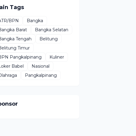
ain Tags
ATR/BPN
Bangka
Bangka Barat
Bangka Selatan
Bangka Tengah
Belitung
Belitung Timur
BPN Pangkalpinang
Kuliner
Loker Babel
Nasional
Olahraga
Pangkalpinang
ponsor