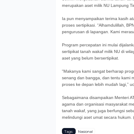
merupakan aset milik NU Lampung Tim
Ia pun menyampaikan terima kasih atas
proses sertipikasi. “Alhamdulillah, 
pengurusan di lapangan. Kami merasa
Program percepatan ini mulai dijalan
sertipikat tanah wakaf milik NU di wi
aset yang belum bersertipikat.
“Makanya kami sangat berharap progra
senang dan bangga, dan tentu kami 
proses ke depan lebih mudah lagi,” uc
Sebagaimana disampaikan Menteri AT
agama dan organisasi masyarakat men
tanah wakaf, yang juga berfungsi seba
melindungi aset umat secara hukum.
Tags:
Nasional