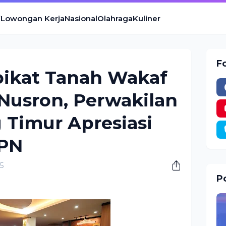
Lowongan Kerja
Nasional
Olahraga
Kuliner
F
pikat Tanah Wakaf
 Nusron, Perwakilan
Timur Apresiasi
PN
25
Po