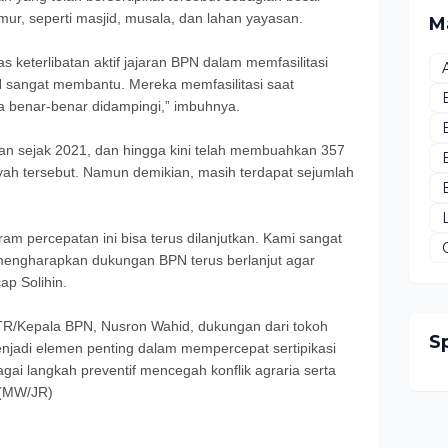
ur, seperti masjid, musala, dan lahan yayasan.
M
 keterlibatan aktif jajaran BPN dalam memfasilitasi
BPN sangat membantu. Mereka memfasilitasi saat
 benar-benar didampingi,” imbuhnya.
kan sejak 2021, dan hingga kini telah membuahkan 357
layah tersebut. Namun demikian, masih terdapat sejumlah
m percepatan ini bisa terus dilanjutkan. Kami sangat
mengharapkan dukungan BPN terus berlanjut agar
ap Solihin.
R/Kepala BPN, Nusron Wahid, dukungan dari tokoh
S
jadi elemen penting dalam mempercepat sertipikasi
gai langkah preventif mencegah konflik agraria serta
 (MW/JR)