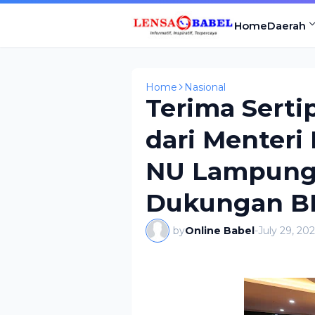
Home
Daerah
Home
Nasional
Terima Serti
dari Menteri
NU Lampung 
Dukungan B
by
Online Babel
-
July 29, 20