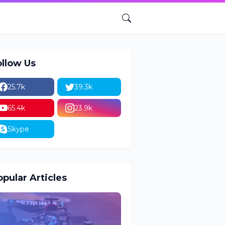
ollow Us
25.7k
39.3k
65.4k
23.9k
Skype
pular Articles