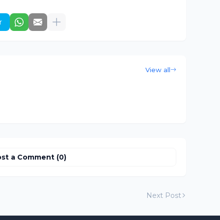
r
View all
st a Comment (0)
Next Post