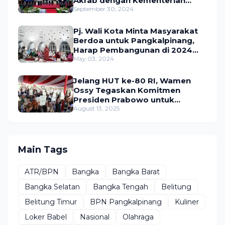
Akrab dengan Kementerian
ATR/BPN
September 30, 2024
Pj. Wali Kota Minta Masyarakat
Berdoa untuk Pangkalpinang,
Harap Pembangunan di 2024
Berjalan Lancar
May 03, 2024
Jelang HUT ke-80 RI, Wamen
Ossy Tegaskan Komitmen
Presiden Prabowo untuk
Menyejahterakan Rakyat
August 13, 2025
Main Tags
ATR/BPN
Bangka
Bangka Barat
Bangka Selatan
Bangka Tengah
Belitung
Belitung Timur
BPN Pangkalpinang
Kuliner
Loker Babel
Nasional
Olahraga