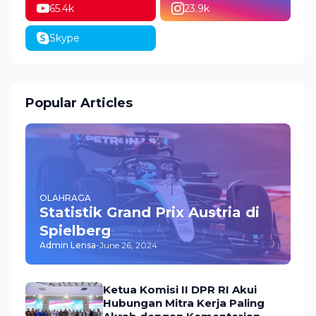
65.4k
23.9k
Skype
Popular Articles
OLAHRAGA
Statistik Grand Prix Austria di
Spielberg
Admin Lensa
-
June 26, 2024
Ketua Komisi II DPR RI Akui
Hubungan Mitra Kerja Paling