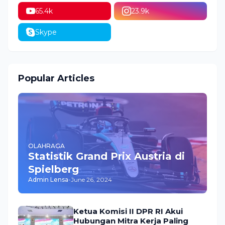
65.4k
23.9k
Skype
Popular Articles
OLAHRAGA
Statistik Grand Prix Austria di
Spielberg
Admin Lensa
-
June 26, 2024
Ketua Komisi II DPR RI Akui
Hubungan Mitra Kerja Paling