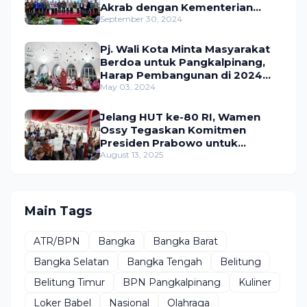
Akrab dengan Kementerian
ATR/BPN
September 30, 2024
Pj. Wali Kota Minta Masyarakat
Berdoa untuk Pangkalpinang,
Harap Pembangunan di 2024
Berjalan Lancar
May 03, 2024
Jelang HUT ke-80 RI, Wamen
Ossy Tegaskan Komitmen
Presiden Prabowo untuk
Menyejahterakan Rakyat
August 13, 2025
Main Tags
ATR/BPN
Bangka
Bangka Barat
Bangka Selatan
Bangka Tengah
Belitung
Belitung Timur
BPN Pangkalpinang
Kuliner
Loker Babel
Nasional
Olahraga