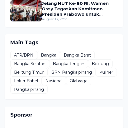
Jelang HUT ke-80 RI, Wamen
Ossy Tegaskan Komitmen
Presiden Prabowo untuk
Menyejahterakan Rakyat
August 13, 2025
Main Tags
ATR/BPN
Bangka
Bangka Barat
Bangka Selatan
Bangka Tengah
Belitung
Belitung Timur
BPN Pangkalpinang
Kuliner
Loker Babel
Nasional
Olahraga
Pangkalpinang
Sponsor