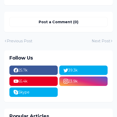
Post a Comment (0)
Previous Post
Next Post
Follow Us
25.7k
39.3k
65.4k
23.9k
Skype
Popular Articles