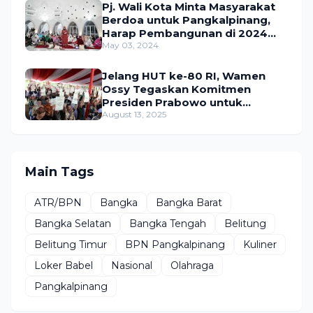
Pj. Wali Kota Minta Masyarakat
Berdoa untuk Pangkalpinang,
Harap Pembangunan di 2024
Berjalan Lancar
May 03, 2024
Jelang HUT ke-80 RI, Wamen
Ossy Tegaskan Komitmen
Presiden Prabowo untuk
Menyejahterakan Rakyat
August 13, 2025
Main Tags
ATR/BPN
Bangka
Bangka Barat
Bangka Selatan
Bangka Tengah
Belitung
Belitung Timur
BPN Pangkalpinang
Kuliner
Loker Babel
Nasional
Olahraga
Pangkalpinang