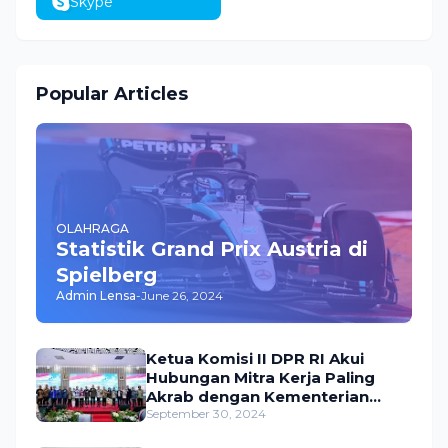
Skype
Popular Articles
OLAHRAGA
Statistik Grand Prix Austria di
Spielberg
Admin Lensa
-
June 26, 2024
Ketua Komisi II DPR RI Akui
Hubungan Mitra Kerja Paling
Akrab dengan Kementerian
ATR/BPN
September 30, 2024