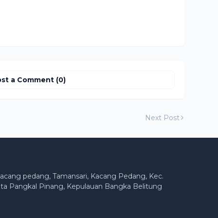
st a Comment (0)
Next Post
acang pedang, Tamansari, Kacang Pedang, Kec.
ta Pangkal Pinang, Kepulauan Bangka Belitung