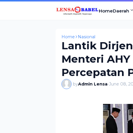
Home
Daerah
Home
Nasional
Lantik Dirje
Menteri AHY
Percepatan 
by
Admin Lensa
-
June 08, 2