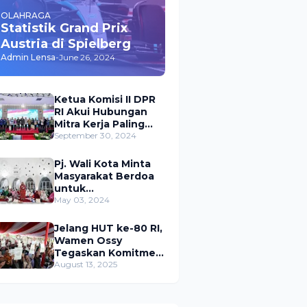
OLAHRAGA
Statistik Grand Prix
Austria di Spielberg
Admin Lensa
-
June 26, 2024
Ketua Komisi II DPR
RI Akui Hubungan
Mitra Kerja Paling
Akrab dengan
September 30, 2024
Kementerian
ATR/BPN
Pj. Wali Kota Minta
Masyarakat Berdoa
untuk
Pangkalpinang,
May 03, 2024
Harap Pembangunan
di 2024 Berjalan
Jelang HUT ke-80 RI,
Lancar
Wamen Ossy
Tegaskan Komitmen
Presiden Prabowo
August 13, 2025
untuk
Menyejahterakan
Rakyat