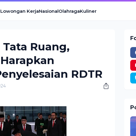
Lowongan Kerja
Nasional
Olahraga
Kuliner
F
n Tata Ruang,
 Harapkan
Penyelesaian RDTR
024
Po