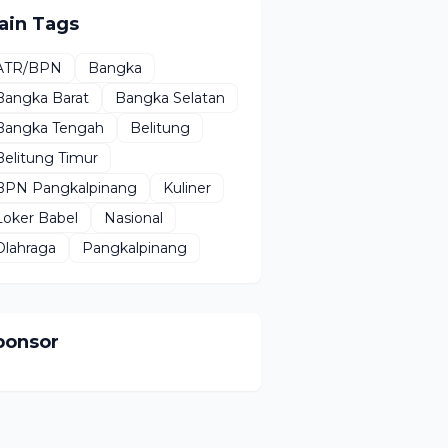
ain Tags
ATR/BPN
Bangka
Bangka Barat
Bangka Selatan
Bangka Tengah
Belitung
Belitung Timur
BPN Pangkalpinang
Kuliner
Loker Babel
Nasional
Olahraga
Pangkalpinang
ponsor