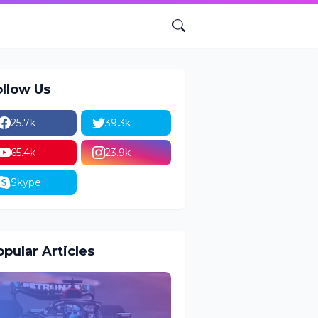
ollow Us
25.7k
39.3k
65.4k
23.9k
Skype
pular Articles