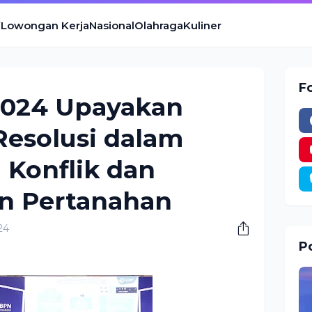
Lowongan Kerja
Nasional
Olahraga
Kuliner
F
2024 Upayakan
Resolusi dalam
 Konflik dan
n Pertanahan
24
Po