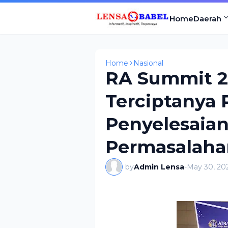
Home
Daerah
Home
Nasional
RA Summit 
Terciptanya 
Penyelesaian
Permasalaha
by
Admin Lensa
-
May 30, 20