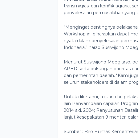
transmigrasi dan konflik agraria
penyelesaian permasalahan yang 
"Mengingat pentingnya pelaksanaa
Workshop ini diharapkan dapat me
nyata dalam penyelesaian permasal
Indonesia,” harap Susiwijono Moeg
Menurut Susiwijono Moegiarso, 
APBD serta dukungan prioritas dan
dan pemerintah daerah. "Kami ju
seluruh stakeholders di dalam pr
Untuk diketahui, tujuan dari pela
lain Penyampaian capaian Program
2014 s.d. 2024; Penyusunan Baseli
lanjut kesepakatan 9 menteri da
Sumber : Biro Humas Kementeri