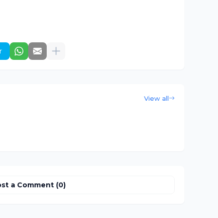
r
View all
st a Comment (0)