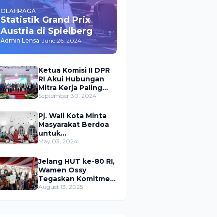
OLAHRAGA
Statistik Grand Prix
Austria di Spielberg
Admin Lensa
-
June 26, 2024
Ketua Komisi II DPR
RI Akui Hubungan
Mitra Kerja Paling
Akrab dengan
September 30, 2024
Kementerian
ATR/BPN
Pj. Wali Kota Minta
Masyarakat Berdoa
untuk
Pangkalpinang,
May 03, 2024
Harap Pembangunan
di 2024 Berjalan
Jelang HUT ke-80 RI,
Lancar
Wamen Ossy
Tegaskan Komitmen
Presiden Prabowo
August 13, 2025
untuk
Menyejahterakan
Rakyat