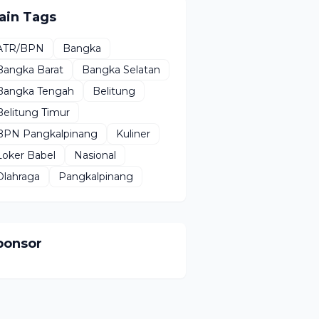
ain Tags
ATR/BPN
Bangka
Bangka Barat
Bangka Selatan
Bangka Tengah
Belitung
Belitung Timur
BPN Pangkalpinang
Kuliner
Loker Babel
Nasional
Olahraga
Pangkalpinang
ponsor