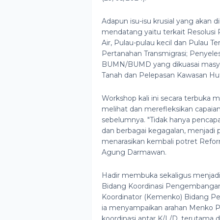
Adapun isu-isu krusial yang akan
mendatang yaitu terkait Resolusi 
Air, Pulau-pulau kecil dan Pulau T
Pertanahan Transmigrasi; Penyele
BUMN/BUMD yang dikuasai masyarak
Tanah dan Pelepasan Kawasan Hu
Workshop kali ini secara terbuka
melihat dan merefleksikan capaia
sebelumnya. "Tidak hanya pencapa
dan berbagai kegagalan, menjadi p
menarasikan kembali potret Reform
Agung Darmawan.
Hadir membuka sekaligus menjadi 
Bidang Koordinasi Pengembangan
Koordinator (Kemenko) Bidang Pe
ia menyampaikan arahan Menko P
koordinasi antar K/L/D, terutama