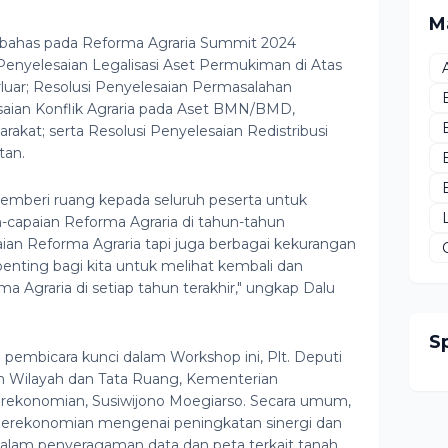
M
 dibahas pada Reforma Agraria Summit 2024
Penyelesaian Legalisasi Aset Permukiman di Atas
erluar; Resolusi Penyelesaian Permasalahan
saian Konflik Agraria pada Aset BMN/BMD,
at; serta Resolusi Penyelesaian Redistribusi
tan.
 memberi ruang kepada seluruh peserta untuk
n-capaian Reforma Agraria di tahun-tahun
ian Reforma Agraria tapi juga berbagai kekurangan
enting bagi kita untuk melihat kembali dan
a Agraria di setiap tahun terakhir," ungkap Dalu
S
pembicara kunci dalam Workshop ini, Plt. Deputi
 Wilayah dan Tata Ruang, Kementerian
rekonomian, Susiwijono Moegiarso. Secara umum,
erekonomian mengenai peningkatan sinergi dan
 dalam penyeragaman data dan peta terkait tanah