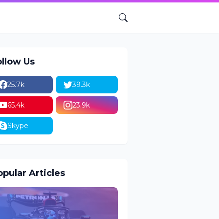
ollow Us
25.7k
39.3k
65.4k
23.9k
Skype
pular Articles