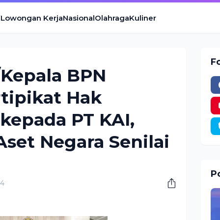
Lowongan Kerja
Nasional
Olahraga
Kuliner
F
/Kepala BPN
tipikat Hak
kepada PT KAI,
set Negara Senilai
Po
24