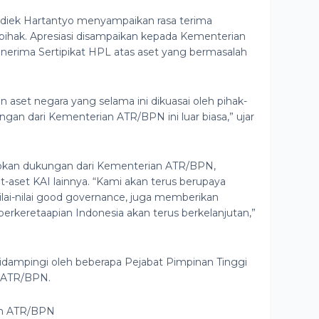
idiek Hartantyo menyampaikan rasa terima
i pihak. Apresiasi disampaikan kepada Kementerian
erima Sertipikat HPL atas aset yang bermasalah
aset negara yang selama ini dikuasai oleh pihak-
gan dari Kementerian ATR/BPN ini luar biasa,” ujar
pkan dukungan dari Kementerian ATR/BPN,
t-aset KAI lainnya. “Kami akan terus berupaya
ai-nilai good governance, juga memberikan
perkeretaapian Indonesia akan terus berkelanjutan,”
didampingi oleh beberapa Pejabat Pimpinan Tinggi
n ATR/BPN.
an ATR/BPN