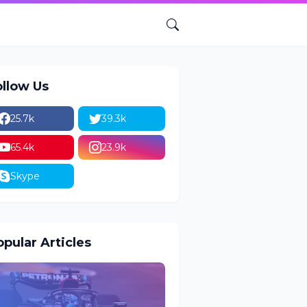
ollow Us
25.7k
39.3k
65.4k
23.9k
Skype
pular Articles