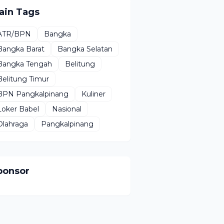
ain Tags
ATR/BPN
Bangka
Bangka Barat
Bangka Selatan
Bangka Tengah
Belitung
Belitung Timur
BPN Pangkalpinang
Kuliner
Loker Babel
Nasional
Olahraga
Pangkalpinang
ponsor