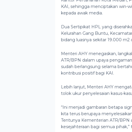
Kantor Pertanahan Kota Medan, P
KAI, sehingga menciptakan win-win
kepada awak media.
Dua Sertipikat HPL yang diserahkan
Kelurahan Gang Buntu, Kecamata
bidang luasnya sekitar 19.000 m2
Menteri AHY menegaskan, langka
ATR/BPN dalam upaya pengamanan
sudah berlangsung selama bertahu
kontribusi positif bagi KAI.
Lebih lanjut, Menteri AHY mengat
tolok ukur penyelesaian kasus-kasu
“Ini menjadi gambaran betapa signif
kita terus berupaya menyelesaikan
Tentunya Kementerian ATR/BPN a
kesejahteraan bagi semua pihak,” 