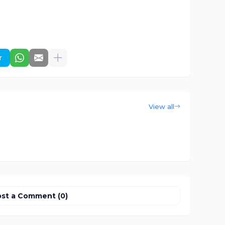
r
View all
st a Comment (0)