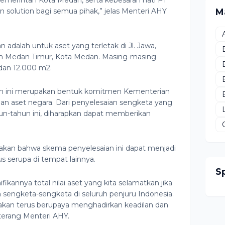
emerintah Kota Medan, serta kebesaran hati PT
 solution bagi semua pihak,” jelas Menteri AHY
M
 adalah untuk aset yang terletak di Jl. Jawa,
n Medan Timur, Kota Medan. Masing-masing
 dan 12.000 m2.
h ini merupakan bentuk komitmen Kementerian
 aset negara. Dari penyelesaian sengketa yang
n-tahun ini, diharapkan dapat memberikan
akan bahwa skema penyelesaian ini dapat menjadi
s serupa di tempat lainnya.
S
ikannya total nilai aset yang kita selamatkan jika
 sengketa-sengketa di seluruh penjuru Indonesia.
kan terus berupaya menghadirkan keadilan dan
terang Menteri AHY.