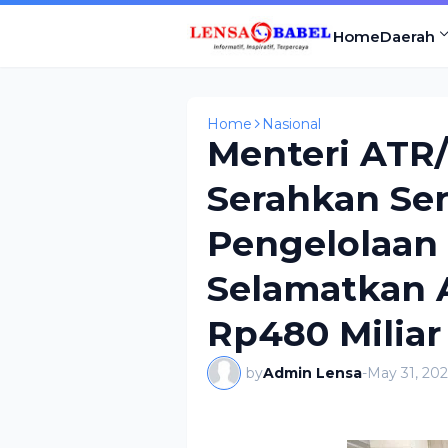
Home
Daerah
Home
Nasional
Menteri ATR
Serahkan Ser
Pengelolaan 
Selamatkan A
Rp480 Miliar
by
Admin Lensa
-
May 31, 20