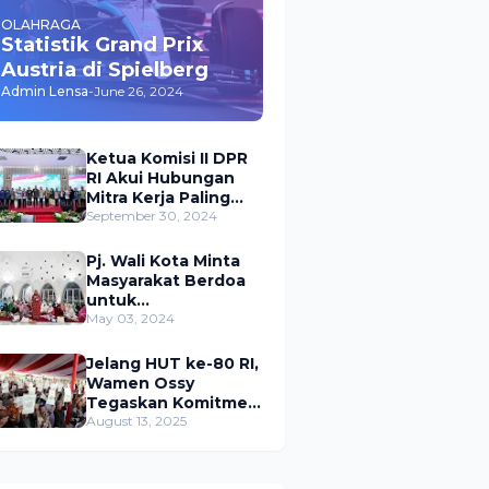
OLAHRAGA
Statistik Grand Prix
Austria di Spielberg
Admin Lensa
-
June 26, 2024
Ketua Komisi II DPR
RI Akui Hubungan
Mitra Kerja Paling
Akrab dengan
September 30, 2024
Kementerian
ATR/BPN
Pj. Wali Kota Minta
Masyarakat Berdoa
untuk
Pangkalpinang,
May 03, 2024
Harap Pembangunan
di 2024 Berjalan
Jelang HUT ke-80 RI,
Lancar
Wamen Ossy
Tegaskan Komitmen
Presiden Prabowo
August 13, 2025
untuk
Menyejahterakan
Rakyat