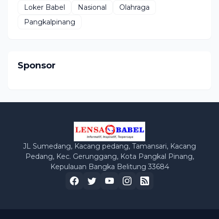
Loker Babel
Nasional
Olahraga
Pangkalpinang
Sponsor
JL Sumedang, Kacang pedang, Tamansari, Kacang
Pedang, Kec. Gerunggang, Kota Pangkal Pinang,
Kepulauan Bangka Belitung 33684