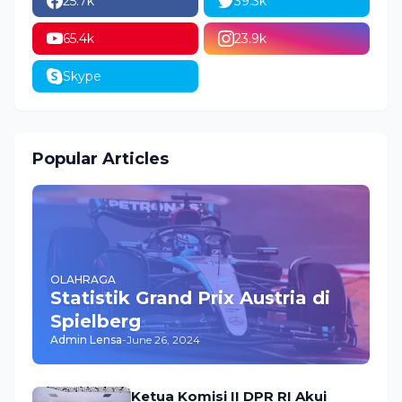
25.7k
39.3k
65.4k
23.9k
Skype
Popular Articles
OLAHRAGA
Statistik Grand Prix Austria di
Spielberg
Admin Lensa
-
June 26, 2024
Ketua Komisi II DPR RI Akui