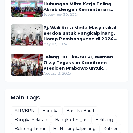
Hubungan Mitra Kerja Paling
Akrab dengan Kementerian
ATR/BPN
September 30, 2024
Pj. Wali Kota Minta Masyarakat
Berdoa untuk Pangkalpinang,
Harap Pembangunan di 2024
Berjalan Lancar
May 03, 2024
Jelang HUT ke-80 RI, Wamen
Ossy Tegaskan Komitmen
Presiden Prabowo untuk
Menyejahterakan Rakyat
August 13, 2025
Main Tags
ATR/BPN
Bangka
Bangka Barat
Bangka Selatan
Bangka Tengah
Belitung
Belitung Timur
BPN Pangkalpinang
Kuliner