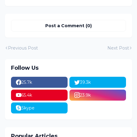
Post a Comment (0)
Previous Post
Next Post
Follow Us
25.7k
39.3k
65.4k
23.9k
Skype
Popular Articles