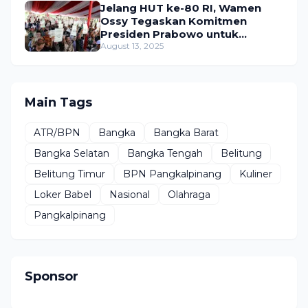
Jelang HUT ke-80 RI, Wamen
Ossy Tegaskan Komitmen
Presiden Prabowo untuk
Menyejahterakan Rakyat
August 13, 2025
Main Tags
ATR/BPN
Bangka
Bangka Barat
Bangka Selatan
Bangka Tengah
Belitung
Belitung Timur
BPN Pangkalpinang
Kuliner
Loker Babel
Nasional
Olahraga
Pangkalpinang
Sponsor