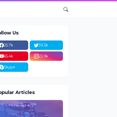
ollow Us
25.7k
39.3k
65.4k
23.9k
Skype
pular Articles