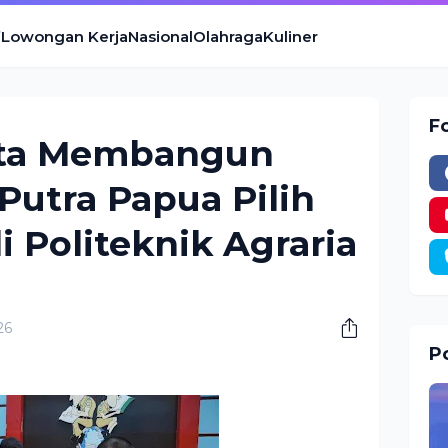
Lowongan Kerja
Nasional
Olahraga
Kuliner
F
Cita Membangun
Putra Papua Pilih
i Politeknik Agraria
26
Po