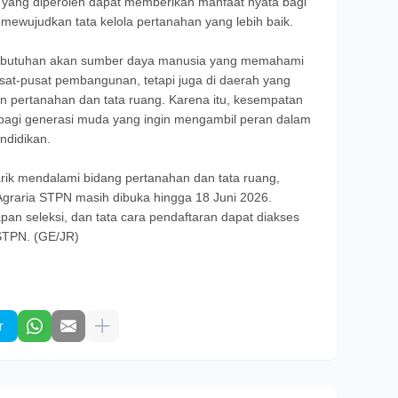
 yang diperoleh dapat memberikan manfaat nyata bagi
ewujudkan tata kelola pertanahan yang lebih baik.
ebutuhan akan sumber daya manusia yang memahami
pusat-pusat pembangunan, tetapi juga di daerah yang
 pertanahan dan tata ruang. Karena itu, kesempatan
a bagi generasi muda yang ingin mengambil peran dalam
ndidikan.
arik mendalami bidang pertanahan dan tata ruang,
 Agraria STPN masih dibuka hingga 18 Juni 2026.
pan seleksi, dan tata cara pendaftaran dapat diakses
a STPN. (GE/JR)
r