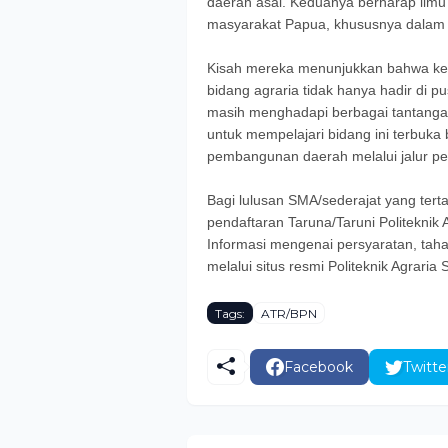
daerah asal. Keduanya berharap ilmu
masyarakat Papua, khususnya dalam m
Kisah mereka menunjukkan bahwa k
bidang agraria tidak hanya hadir di 
masih menghadapi berbagai tantangan
untuk mempelajari bidang ini terbuk
pembangunan daerah melalui jalur pe
Bagi lulusan SMA/sederajat yang tert
pendaftaran Taruna/Taruni Politeknik
Informasi mengenai persyaratan, taha
melalui situs resmi Politeknik Agrari
Tags:
ATR/BPN
Facebook
Twitte