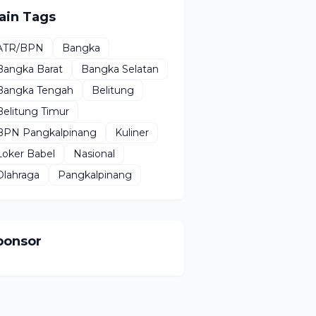
ain Tags
ATR/BPN
Bangka
Bangka Barat
Bangka Selatan
Bangka Tengah
Belitung
Belitung Timur
BPN Pangkalpinang
Kuliner
Loker Babel
Nasional
Olahraga
Pangkalpinang
ponsor