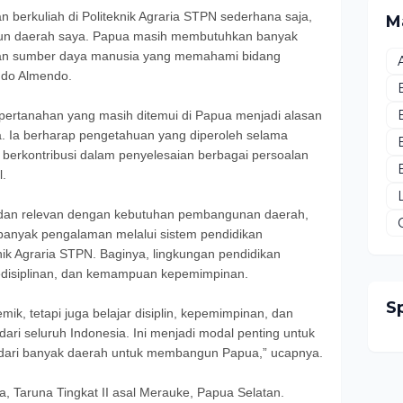
n berkuliah di Politeknik Agraria STPN sederhana saja,
M
ngun daerah saya. Papua masih membutuhkan banyak
n sumber daya manusia yang memahami bidang
ando Almendo.
 pertanahan yang masih ditemui di Papua menjadi alasan
ria. Ia berharap pengetahuan yang diperoleh selama
 berkontribusi dalam penyelesaian berbagai persoalan
l.
k dan relevan dengan kebutuhan pembangunan daerah,
anyak pengalaman melalui sistem pendidikan
nik Agraria STPN. Baginya, lingkungan pendidikan
kedisiplinan, dan kemampuan kepemimpinan.
S
emik, tetapi juga belajar disiplin, kepemimpinan, dan
ri seluruh Indonesia. Ini menjadi modal penting untuk
 dari banyak daerah untuk membangun Papua,” ucapnya.
a, Taruna Tingkat II asal Merauke, Papua Selatan.