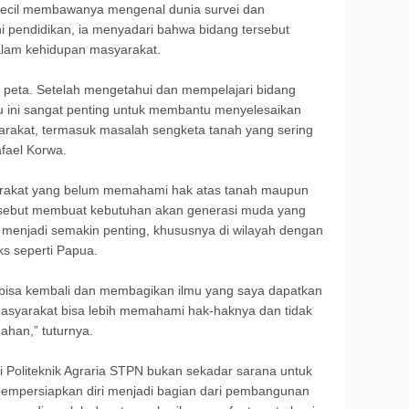
 kecil membawanya mengenal dunia survei dan
 pendidikan, ia menyadari bahwa bidang tersebut
dalam kehidupan masyarakat.
t peta. Setelah mengetahui dan mempelajari bidang
mu ini sangat penting untuk membantu menyelesaikan
arakat, termasuk masalah sengketa tanah yang sering
afael Korwa.
arakat yang belum memahami hak atas tanah maupun
rsebut membuat kebutuhan akan generasi muda yang
a menjadi semakin penting, khususnya di wilayah dengan
ks seperti Papua.
a bisa kembali dan membagikan ilmu yang saya dapatkan
asyarakat bisa lebih memahami hak-haknya dan tidak
ahan,” tuturnya.
di Politeknik Agraria STPN bukan sekadar sarana untuk
k mempersiapkan diri menjadi bagian dari pembangunan