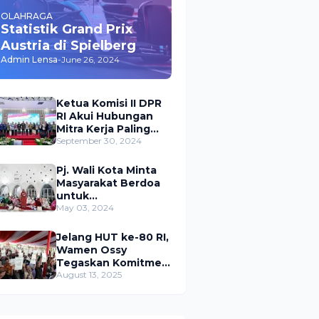
OLAHRAGA
Statistik Grand Prix
Austria di Spielberg
Admin Lensa
-
June 26, 2024
Ketua Komisi II DPR
RI Akui Hubungan
Mitra Kerja Paling
Akrab dengan
September 30, 2024
Kementerian
ATR/BPN
Pj. Wali Kota Minta
Masyarakat Berdoa
untuk
Pangkalpinang,
May 03, 2024
Harap Pembangunan
di 2024 Berjalan
Jelang HUT ke-80 RI,
Lancar
Wamen Ossy
Tegaskan Komitmen
Presiden Prabowo
August 13, 2025
untuk
Menyejahterakan
Rakyat