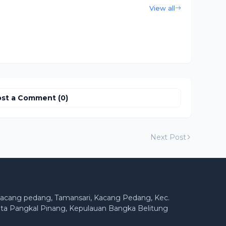
View all
st a Comment (0)
Next Post
acang pedang, Tamansari, Kacang Pedang, Kec.
ta Pangkal Pinang, Kepulauan Bangka Belitung