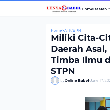
Home
Daerah
Home
ATR/BPN
Miliki Cita-
Daerah Asal, 
Timba Ilmu d
STPN
by
Online Babel
-
June 17, 20