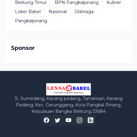
Belitung Timur
BPN Pangkalpinang
Kuliner
Loker Babel
Nasional
Olahraga
Pangkalpinang
Sponsor
JL Sumedang, Kacang pedang, Tamansari, Kacang
Pedang, Kec. Gerunggang, Kota Pangkal Pinang,
Kepulauan Bangka Belitung 33684