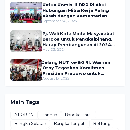
Ketua Komisi II DPR RI Akui
Hubungan Mitra Kerja Paling
Akrab dengan Kementerian
ATR/BPN
September 30, 2024
Pj. Wali Kota Minta Masyarakat
Berdoa untuk Pangkalpinang,
Harap Pembangunan di 2024
Berjalan Lancar
May 03, 2024
Jelang HUT ke-80 RI, Wamen
Ossy Tegaskan Komitmen
Presiden Prabowo untuk
Menyejahterakan Rakyat
August 13, 2025
Main Tags
ATR/BPN
Bangka
Bangka Barat
Bangka Selatan
Bangka Tengah
Belitung