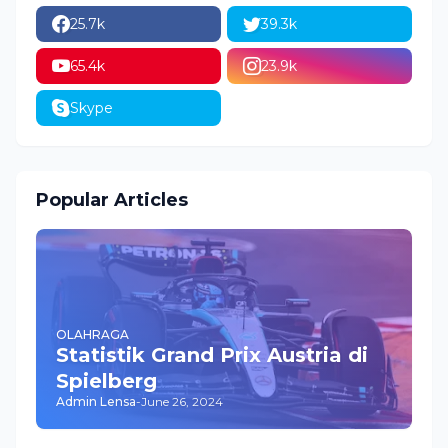
25.7k
39.3k
65.4k
23.9k
Skype
Popular Articles
OLAHRAGA
Statistik Grand Prix Austria di
Spielberg
Admin Lensa
-
June 26, 2024