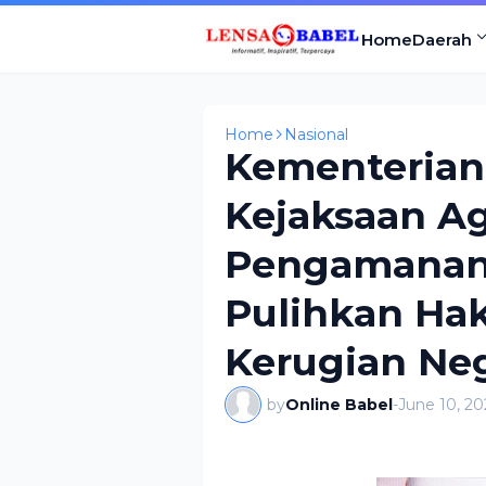
Home
Daerah
Home
Nasional
Kementerian
Kejaksaan A
Pengamanan
Pulihkan Ha
Kerugian Ne
by
Online Babel
-
June 10, 20