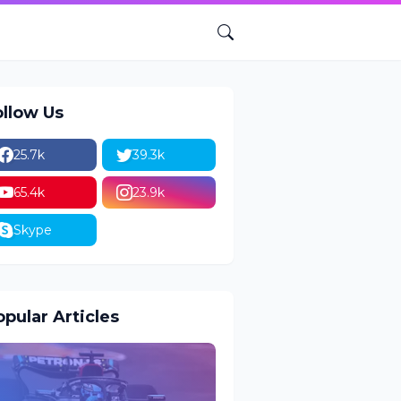
ollow Us
25.7k
39.3k
65.4k
23.9k
Skype
pular Articles