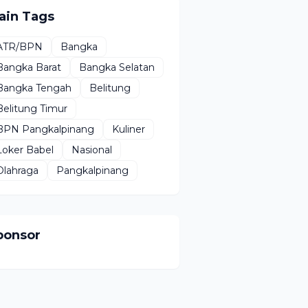
ain Tags
ATR/BPN
Bangka
Bangka Barat
Bangka Selatan
Bangka Tengah
Belitung
Belitung Timur
BPN Pangkalpinang
Kuliner
Loker Babel
Nasional
Olahraga
Pangkalpinang
ponsor