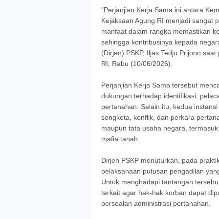
"Perjanjian Kerja Sama ini antara K
Kejaksaan Agung RI menjadi sangat 
manfaat dalam rangka memastikan keh
sehingga kontribusinya kepada negara
(Dirjen) PSKP, Iljas Tedjo Prijono s
RI, Rabu (10/06/2026).
Perjanjian Kerja Sama tersebut menc
dukungan terhadap identifikasi, pela
pertanahan. Selain itu, kedua instan
sengketa, konflik, dan perkara perta
maupun tata usaha negara, termasuk
mafia tanah.
Dirjen PSKP menuturkan, pada prakti
pelaksanaan putusan pengadilan yan
Untuk menghadapi tantangan terseb
terkait agar hak-hak korban dapat dip
persoalan administrasi pertanahan.