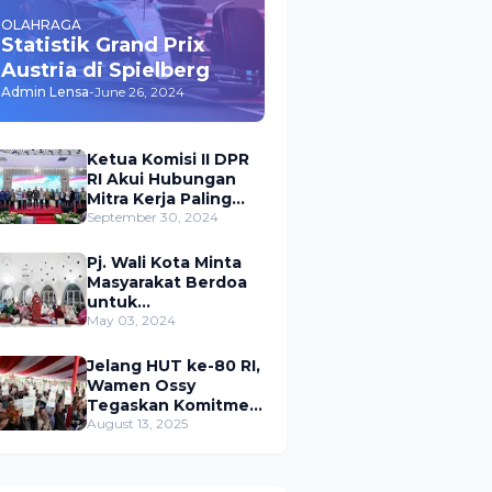
OLAHRAGA
Statistik Grand Prix
Austria di Spielberg
Admin Lensa
-
June 26, 2024
Ketua Komisi II DPR
RI Akui Hubungan
Mitra Kerja Paling
Akrab dengan
September 30, 2024
Kementerian
ATR/BPN
Pj. Wali Kota Minta
Masyarakat Berdoa
untuk
Pangkalpinang,
May 03, 2024
Harap Pembangunan
di 2024 Berjalan
Jelang HUT ke-80 RI,
Lancar
Wamen Ossy
Tegaskan Komitmen
Presiden Prabowo
August 13, 2025
untuk
Menyejahterakan
Rakyat