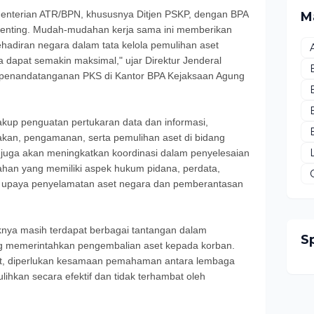
ementerian ATR/BPN, khususnya Ditjen PSKP, dengan BPA
M
penting. Mudah-mudahan kerja sama ini memberikan
adiran negara dalam tata kelola pemulihan aset
 dapat semakin maksimal," ujar Direktur Jenderal
aat penandatanganan PKS di Kantor BPA Kejaksaan Agung
akup penguatan pertukaran data dan informasi,
cakan, pengamanan, serta pemulihan aset di bidang
si juga akan meningkatkan koordinasi dalam penyelesaian
nahan yang memiliki aspek hukum pidana, perdata,
 upaya penyelamatan aset negara dan pemberantasan
knya masih terdapat berbagai tantangan dalam
S
g memerintahkan pengembalian aset kepada korban.
ut, diperlukan kesamaan pemahaman antara lembaga
ulihkan secara efektif dan tidak terhambat oleh