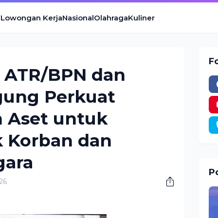
Lowongan Kerja
Nasional
Olahraga
Kuliner
F
 ATR/BPN dan
gung Perkuat
 Aset untuk
k Korban dan
gara
Po
26