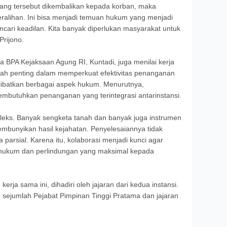
ang tersebut dikembalikan kepada korban, maka
peralihan. Ini bisa menjadi temuan hukum yang menjadi
cari keadilan. Kita banyak diperlukan masyarakat untuk
Prijono.
BPA Kejaksaan Agung RI, Kuntadi, juga menilai kerja
gkah penting dalam memperkuat efektivitas penanganan
libatkan berbagai aspek hukum. Menurutnya,
mbutuhkan penanganan yang terintegrasi antarinstansi.
leks. Banyak sengketa tanah dan banyak juga instrumen
embunyikan hasil kejahatan. Penyelesaiannya tidak
 parsial. Karena itu, kolaborasi menjadi kunci agar
hukum dan perlindungan yang maksimal kepada
rja sama ini, dihadiri oleh jajaran dari kedua instansi.
 sejumlah Pejabat Pimpinan Tinggi Pratama dan jajaran