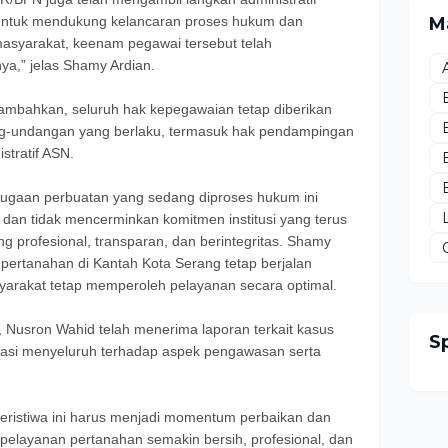
Untuk mendukung kelancaran proses hukum dan
M
asyarakat, keenam pegawai tersebut telah
ya,” jelas Shamy Ardian.
ambahkan, seluruh hak kepegawaian tetap diberikan
ng-undangan yang berlaku, termasuk hak pendampingan
stratif ASN.
gaan perbuatan yang sedang diproses hukum ini
dan tidak mencerminkan komitmen institusi yang terus
g profesional, transparan, dan berintegritas. Shamy
ertanahan di Kantah Kota Serang tetap berjalan
arakat tetap memperoleh pelayanan secara optimal.
, Nusron Wahid telah menerima laporan terkait kasus
S
uasi menyeluruh terhadap aspek pengawasan serta
ristiwa ini harus menjadi momentum perbaikan dan
pelayanan pertanahan semakin bersih, profesional, dan