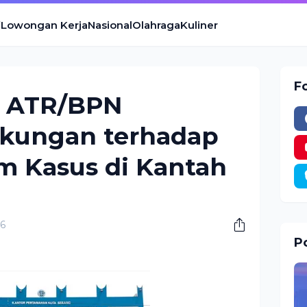
Lowongan Kerja
Nasional
Olahraga
Kuliner
F
n ATR/BPN
kungan terhadap
m Kasus di Kantah
26
Po