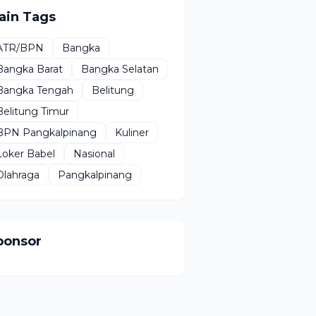
ain Tags
ATR/BPN
Bangka
Bangka Barat
Bangka Selatan
Bangka Tengah
Belitung
Belitung Timur
BPN Pangkalpinang
Kuliner
Loker Babel
Nasional
Olahraga
Pangkalpinang
ponsor