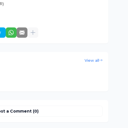
JR)
r
View all
st a Comment (0)