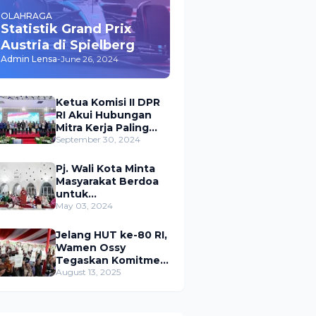
OLAHRAGA
Statistik Grand Prix
Austria di Spielberg
Admin Lensa
-
June 26, 2024
Ketua Komisi II DPR
RI Akui Hubungan
Mitra Kerja Paling
Akrab dengan
September 30, 2024
Kementerian
ATR/BPN
Pj. Wali Kota Minta
Masyarakat Berdoa
untuk
Pangkalpinang,
May 03, 2024
Harap Pembangunan
di 2024 Berjalan
Jelang HUT ke-80 RI,
Lancar
Wamen Ossy
Tegaskan Komitmen
Presiden Prabowo
August 13, 2025
untuk
Menyejahterakan
Rakyat