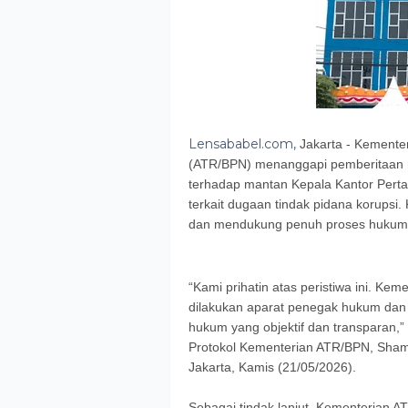
Lensababel.com,
​Jakarta - Kement
(ATR/BPN) menanggapi pemberitaan 
terhadap mantan Kepala Kantor Perta
terkait dugaan tindak pidana korup
dan mendukung penuh proses hukum 
“Kami prihatin atas peristiwa ini. 
dilakukan aparat penegak hukum dan
hukum yang objektif dan transparan,
Protokol Kementerian ATR/BPN, Shamy
Jakarta, Kamis (21/05/2026).
Sebagai tindak lanjut, Kementerian A