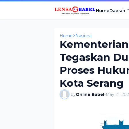
Home
Daerah
Home
Nasional
Kementeria
Tegaskan Du
Proses Huku
Kota Serang
by
Online Babel
-
May 21, 20