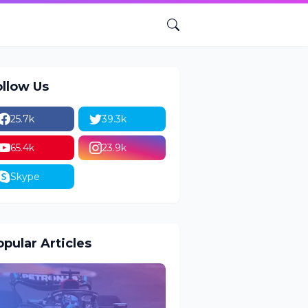
ollow Us
25.7k
39.3k
65.4k
23.9k
Skype
pular Articles