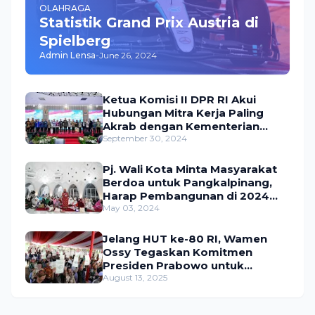
OLAHRAGA
Statistik Grand Prix Austria di
Spielberg
Admin Lensa
-
June 26, 2024
Ketua Komisi II DPR RI Akui
Hubungan Mitra Kerja Paling
Akrab dengan Kementerian
ATR/BPN
September 30, 2024
Pj. Wali Kota Minta Masyarakat
Berdoa untuk Pangkalpinang,
Harap Pembangunan di 2024
Berjalan Lancar
May 03, 2024
Jelang HUT ke-80 RI, Wamen
Ossy Tegaskan Komitmen
Presiden Prabowo untuk
Menyejahterakan Rakyat
August 13, 2025