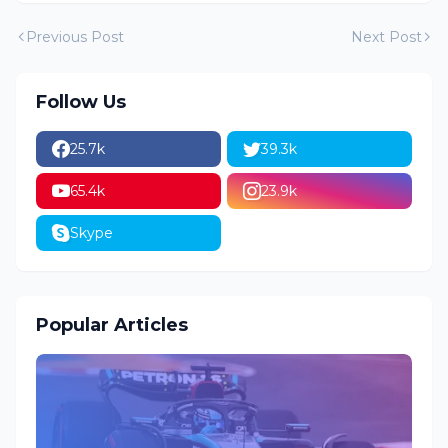
Previous Post
Next Post
Follow Us
25.7k
39.3k
65.4k
23.9k
Skype
Popular Articles