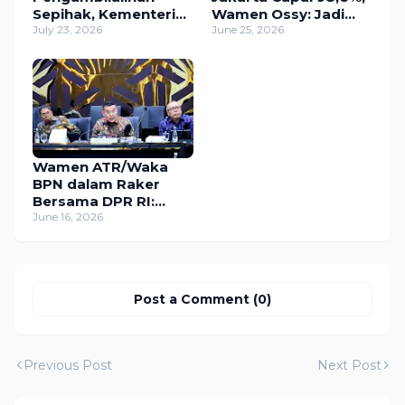
Sepihak, Kementerian
Wamen Ossy: Jadi
ATR/BPN Targetkan
July 23, 2026
Contoh Baik bagi
June 25, 2026
Pendaftaran 10
Daerah Lain
Tanah Ulayat di
Sumba Timur
Wamen ATR/Waka
BPN dalam Raker
Bersama DPR RI:
Kawasan Hutan
June 16, 2026
Harus Terintegrasi
dengan Tata Ruang
Post a Comment (0)
Previous Post
Next Post