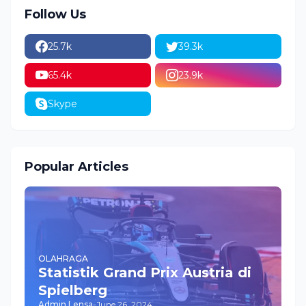
Follow Us
25.7k
39.3k
65.4k
23.9k
Skype
Popular Articles
OLAHRAGA
Statistik Grand Prix Austria di
Spielberg
Admin Lensa
-
June 26, 2024