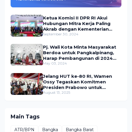
Ketua Komisi II DPR RI Akui
Hubungan Mitra Kerja Paling
Akrab dengan Kementerian
ATR/BPN
September 30, 2024
Pj. Wali Kota Minta Masyarakat
Berdoa untuk Pangkalpinang,
Harap Pembangunan di 2024
Berjalan Lancar
May 03, 2024
Jelang HUT ke-80 RI, Wamen
Ossy Tegaskan Komitmen
Presiden Prabowo untuk
Menyejahterakan Rakyat
August 13, 2025
Main Tags
ATR/BPN
Bangka
Bangka Barat