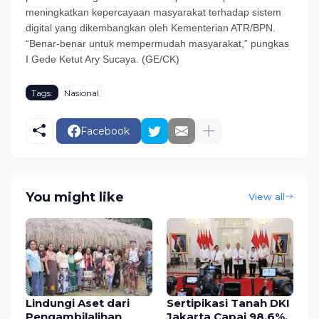
meningkatkan kepercayaan masyarakat terhadap sistem
digital yang dikembangkan oleh Kementerian ATR/BPN.
“Benar-benar untuk mempermudah masyarakat,” pungkas
I Gede Ketut Ary Sucaya. (GE/CK)
Tags:
Nasional
Facebook
You might like
View all
Lindungi Aset dari
Sertipikasi Tanah DKI
Pengambilalihan
Jakarta Capai 98,6%,