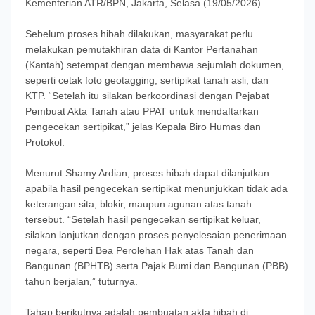
Kementerian ATR/BPN, Jakarta, Selasa (19/05/2026).
Sebelum proses hibah dilakukan, masyarakat perlu
melakukan pemutakhiran data di Kantor Pertanahan
(Kantah) setempat dengan membawa sejumlah dokumen,
seperti cetak foto geotagging, sertipikat tanah asli, dan
KTP. “Setelah itu silakan berkoordinasi dengan Pejabat
Pembuat Akta Tanah atau PPAT untuk mendaftarkan
pengecekan sertipikat,” jelas Kepala Biro Humas dan
Protokol.
Menurut Shamy Ardian, proses hibah dapat dilanjutkan
apabila hasil pengecekan sertipikat menunjukkan tidak ada
keterangan sita, blokir, maupun agunan atas tanah
tersebut. “Setelah hasil pengecekan sertipikat keluar,
silakan lanjutkan dengan proses penyelesaian penerimaan
negara, seperti Bea Perolehan Hak atas Tanah dan
Bangunan (BPHTB) serta Pajak Bumi dan Bangunan (PBB)
tahun berjalan,” tuturnya.
Tahap berikutnya adalah pembuatan akta hibah di