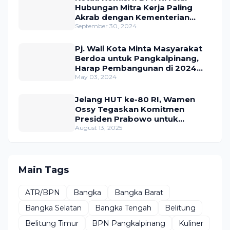
Hubungan Mitra Kerja Paling
Akrab dengan Kementerian
ATR/BPN
September 30, 2024
Pj. Wali Kota Minta Masyarakat
Berdoa untuk Pangkalpinang,
Harap Pembangunan di 2024
Berjalan Lancar
May 03, 2024
Jelang HUT ke-80 RI, Wamen
Ossy Tegaskan Komitmen
Presiden Prabowo untuk
Menyejahterakan Rakyat
August 13, 2025
Main Tags
ATR/BPN
Bangka
Bangka Barat
Bangka Selatan
Bangka Tengah
Belitung
Belitung Timur
BPN Pangkalpinang
Kuliner