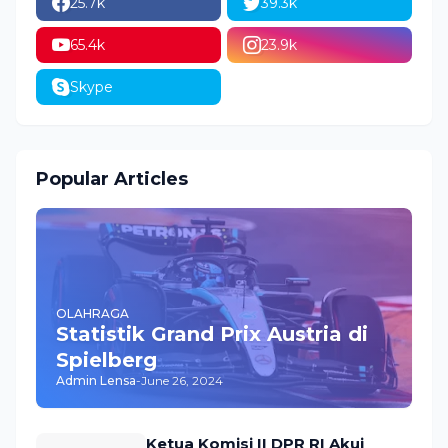
25.7k
39.3k
65.4k
23.9k
Skype
Popular Articles
OLAHRAGA
Statistik Grand Prix Austria di
Spielberg
Admin Lensa
-
June 26, 2024
Ketua Komisi II DPR RI Akui