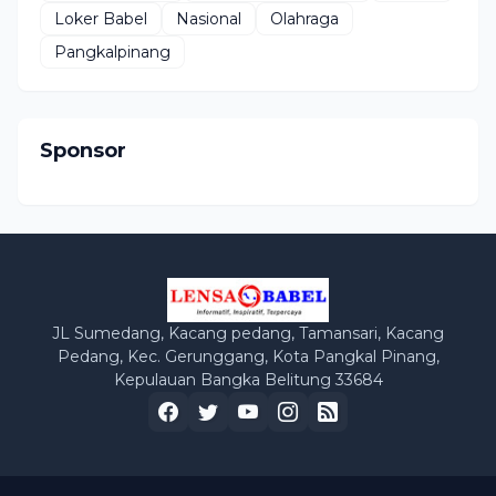
Loker Babel
Nasional
Olahraga
Pangkalpinang
Sponsor
JL Sumedang, Kacang pedang, Tamansari, Kacang
Pedang, Kec. Gerunggang, Kota Pangkal Pinang,
Kepulauan Bangka Belitung 33684