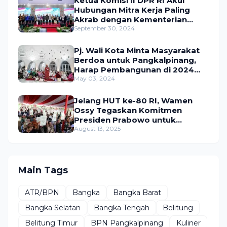
Ketua Komisi II DPR RI Akui
Hubungan Mitra Kerja Paling
Akrab dengan Kementerian
ATR/BPN
September 30, 2024
Pj. Wali Kota Minta Masyarakat
Berdoa untuk Pangkalpinang,
Harap Pembangunan di 2024
Berjalan Lancar
May 03, 2024
Jelang HUT ke-80 RI, Wamen
Ossy Tegaskan Komitmen
Presiden Prabowo untuk
Menyejahterakan Rakyat
August 13, 2025
Main Tags
ATR/BPN
Bangka
Bangka Barat
Bangka Selatan
Bangka Tengah
Belitung
Belitung Timur
BPN Pangkalpinang
Kuliner