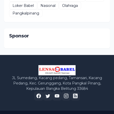
Loker Babel
Nasional
Olahraga
Pangkalpinang
Sponsor
JL Sumedang, Kacang pedang, Tamansari, Kacang
Pedang, Kec. Gerunggang, Kota Pangkal Pinang,
Kepulauan Bangka Belitung 33684