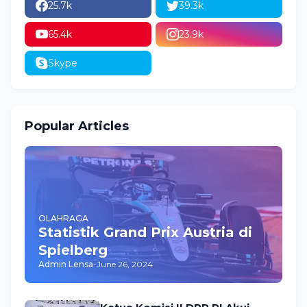
25.7k
39.3k
65.4k
23.9k
Skype
Popular Articles
OLAHRAGA
Statistik Grand Prix Austria di
Spielberg
Admin Lensa
-
June 26, 2024