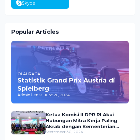
Skype
Popular Articles
OLAHRAGA
Statistik Grand Prix Austria di
Spielberg
Admin Lensa
-
June 26, 2024
Ketua Komisi II DPR RI Akui
Hubungan Mitra Kerja Paling
Akrab dengan Kementerian
ATR/BPN
September 30, 2024