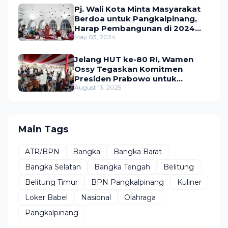
Pj. Wali Kota Minta Masyarakat
Berdoa untuk Pangkalpinang,
Harap Pembangunan di 2024
Berjalan Lancar
May 03, 2024
Jelang HUT ke-80 RI, Wamen
Ossy Tegaskan Komitmen
Presiden Prabowo untuk
Menyejahterakan Rakyat
August 13, 2025
Main Tags
ATR/BPN
Bangka
Bangka Barat
Bangka Selatan
Bangka Tengah
Belitung
Belitung Timur
BPN Pangkalpinang
Kuliner
Loker Babel
Nasional
Olahraga
Pangkalpinang