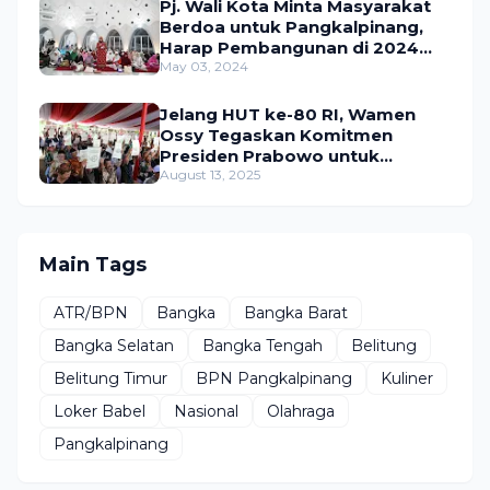
Pj. Wali Kota Minta Masyarakat
Berdoa untuk Pangkalpinang,
Harap Pembangunan di 2024
Berjalan Lancar
May 03, 2024
Jelang HUT ke-80 RI, Wamen
Ossy Tegaskan Komitmen
Presiden Prabowo untuk
Menyejahterakan Rakyat
August 13, 2025
Main Tags
ATR/BPN
Bangka
Bangka Barat
Bangka Selatan
Bangka Tengah
Belitung
Belitung Timur
BPN Pangkalpinang
Kuliner
Loker Babel
Nasional
Olahraga
Pangkalpinang