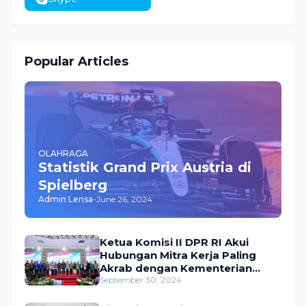
Popular Articles
OLAHRAGA
Statistik Grand Prix Austria di
Spielberg
Admin Lensa
-
June 26, 2024
Ketua Komisi II DPR RI Akui
Hubungan Mitra Kerja Paling
Akrab dengan Kementerian
ATR/BPN
September 30, 2024