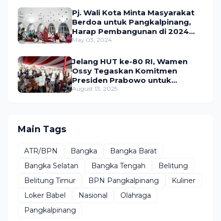
Pj. Wali Kota Minta Masyarakat
Berdoa untuk Pangkalpinang,
Harap Pembangunan di 2024
Berjalan Lancar
May 03, 2024
Jelang HUT ke-80 RI, Wamen
Ossy Tegaskan Komitmen
Presiden Prabowo untuk
Menyejahterakan Rakyat
August 13, 2025
Main Tags
ATR/BPN
Bangka
Bangka Barat
Bangka Selatan
Bangka Tengah
Belitung
Belitung Timur
BPN Pangkalpinang
Kuliner
Loker Babel
Nasional
Olahraga
Pangkalpinang