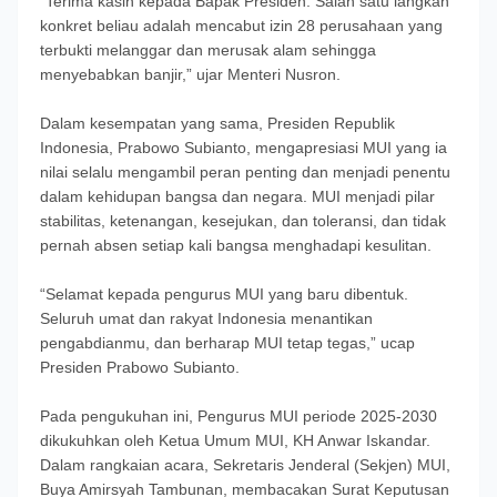
“Terima kasih kepada Bapak Presiden. Salah satu langkah
konkret beliau adalah mencabut izin 28 perusahaan yang
terbukti melanggar dan merusak alam sehingga
menyebabkan banjir,” ujar Menteri Nusron.
Dalam kesempatan yang sama, Presiden Republik
Indonesia, Prabowo Subianto, mengapresiasi MUI yang ia
nilai selalu mengambil peran penting dan menjadi penentu
dalam kehidupan bangsa dan negara. MUI menjadi pilar
stabilitas, ketenangan, kesejukan, dan toleransi, dan tidak
pernah absen setiap kali bangsa menghadapi kesulitan.
“Selamat kepada pengurus MUI yang baru dibentuk.
Seluruh umat dan rakyat Indonesia menantikan
pengabdianmu, dan berharap MUI tetap tegas,” ucap
Presiden Prabowo Subianto.
Pada pengukuhan ini, Pengurus MUI periode 2025-2030
dikukuhkan oleh Ketua Umum MUI, KH Anwar Iskandar.
Dalam rangkaian acara, Sekretaris Jenderal (Sekjen) MUI,
Buya Amirsyah Tambunan, membacakan Surat Keputusan