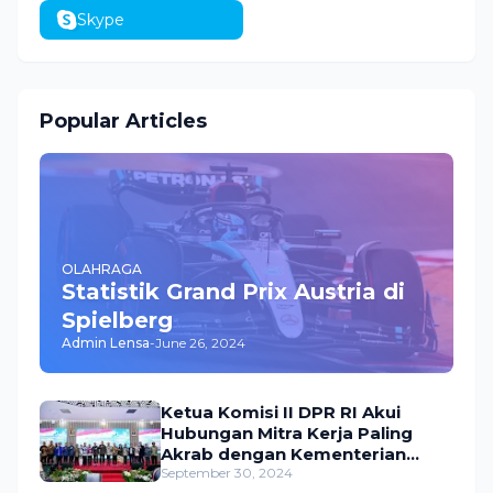
Skype
Popular Articles
OLAHRAGA
Statistik Grand Prix Austria di
Spielberg
Admin Lensa
-
June 26, 2024
Ketua Komisi II DPR RI Akui
Hubungan Mitra Kerja Paling
Akrab dengan Kementerian
ATR/BPN
September 30, 2024