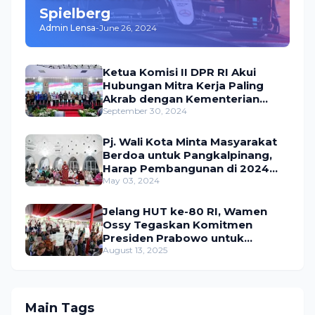
Spielberg
Admin Lensa
-
June 26, 2024
Ketua Komisi II DPR RI Akui
Hubungan Mitra Kerja Paling
Akrab dengan Kementerian
ATR/BPN
September 30, 2024
Pj. Wali Kota Minta Masyarakat
Berdoa untuk Pangkalpinang,
Harap Pembangunan di 2024
Berjalan Lancar
May 03, 2024
Jelang HUT ke-80 RI, Wamen
Ossy Tegaskan Komitmen
Presiden Prabowo untuk
Menyejahterakan Rakyat
August 13, 2025
Main Tags