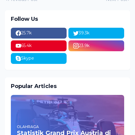
Follow Us
25.7k
39.3k
65.4k
23.9k
Skype
Popular Articles
OLAHRAGA
Statistik Grand Prix Austria di