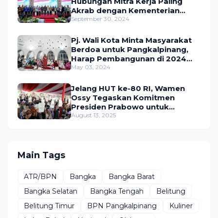
Hubungan Mitra Kerja Paling
Akrab dengan Kementerian
ATR/BPN
September 30, 2024
Pj. Wali Kota Minta Masyarakat
Berdoa untuk Pangkalpinang,
Harap Pembangunan di 2024
Berjalan Lancar
May 03, 2024
Jelang HUT ke-80 RI, Wamen
Ossy Tegaskan Komitmen
Presiden Prabowo untuk
Menyejahterakan Rakyat
August 13, 2025
Main Tags
ATR/BPN
Bangka
Bangka Barat
Bangka Selatan
Bangka Tengah
Belitung
Belitung Timur
BPN Pangkalpinang
Kuliner