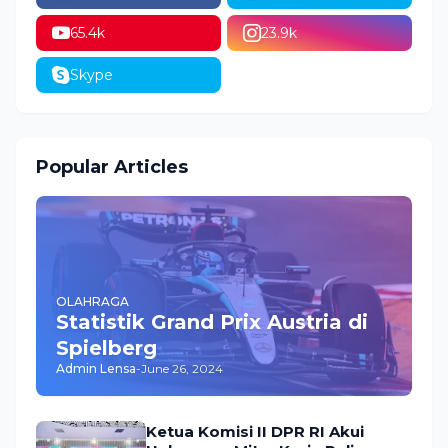
65.4k
23.9k
Skype
Popular Articles
OLAHRAGA
Statistik Grand Prix Austria di
Spielberg
Admin Lensa
-
June 26, 2024
Ketua Komisi II DPR RI Akui