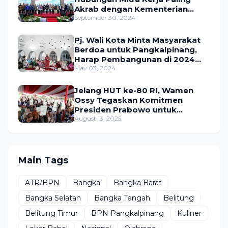
Akrab dengan Kementerian
ATR/BPN
September 30, 2024
Pj. Wali Kota Minta Masyarakat
Berdoa untuk Pangkalpinang,
Harap Pembangunan di 2024
Berjalan Lancar
May 03, 2024
Jelang HUT ke-80 RI, Wamen
Ossy Tegaskan Komitmen
Presiden Prabowo untuk
Menyejahterakan Rakyat
August 13, 2025
Main Tags
ATR/BPN
Bangka
Bangka Barat
Bangka Selatan
Bangka Tengah
Belitung
Belitung Timur
BPN Pangkalpinang
Kuliner