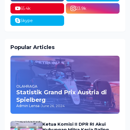
65.4k
23.9k
Skype
Popular Articles
OLAHRAGA
Statistik Grand Prix Austria di
Spielberg
Admin Lensa
-
June 26, 2024
Ketua Komisi II DPR RI Akui
Hubungan Mitra Kerja Paling