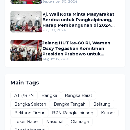
ATR/BPN
September 30, 2024
Pj. Wali Kota Minta Masyarakat
Berdoa untuk Pangkalpinang,
Harap Pembangunan di 2024
Berjalan Lancar
May 03, 2024
Jelang HUT ke-80 RI, Wamen
Ossy Tegaskan Komitmen
Presiden Prabowo untuk
Menyejahterakan Rakyat
August 13, 2025
Main Tags
ATR/BPN
Bangka
Bangka Barat
Bangka Selatan
Bangka Tengah
Belitung
Belitung Timur
BPN Pangkalpinang
Kuliner
Loker Babel
Nasional
Olahraga