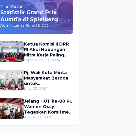
OLAHRAGA
Statistik Grand Prix
Austria di Spielberg
Admin Lensa
-
June 26, 2024
Ketua Komisi II DPR
RI Akui Hubungan
Mitra Kerja Paling
Akrab dengan
September 30, 2024
Kementerian
ATR/BPN
Pj. Wali Kota Minta
Masyarakat Berdoa
untuk
Pangkalpinang,
May 03, 2024
Harap Pembangunan
di 2024 Berjalan
Jelang HUT ke-80 RI,
Lancar
Wamen Ossy
Tegaskan Komitmen
Presiden Prabowo
August 13, 2025
untuk
Menyejahterakan
Rakyat