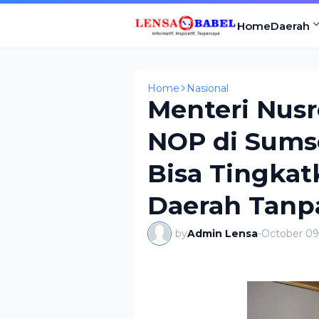
Home
Daerah
Home
Nasional
Menteri Nusr
NOP di Sumse
Bisa Tingka
Daerah Tanp
by
Admin Lensa
-
October 09