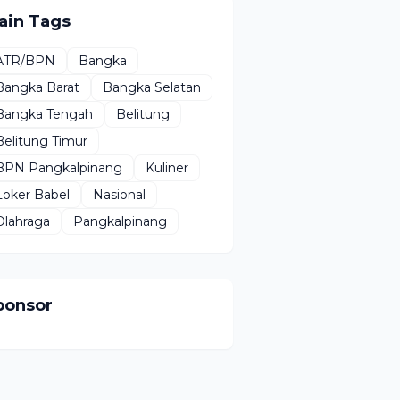
ain Tags
ATR/BPN
Bangka
Bangka Barat
Bangka Selatan
Bangka Tengah
Belitung
Belitung Timur
BPN Pangkalpinang
Kuliner
Loker Babel
Nasional
Olahraga
Pangkalpinang
ponsor