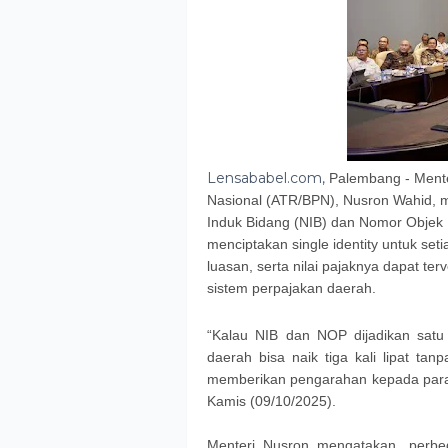
Lensababel.com,
Palembang - Mente
Nasional (ATR/BPN), Nusron Wahid, m
Induk Bidang (NIB) dan Nomor Objek P
menciptakan single identity untuk set
luasan, serta nilai pajaknya dapat te
sistem perpajakan daerah.
“Kalau NIB dan NOP dijadikan satu
daerah bisa naik tiga kali lipat t
memberikan pengarahan kepada para 
Kamis (09/10/2025).
Menteri Nusron mengatakan, perbed