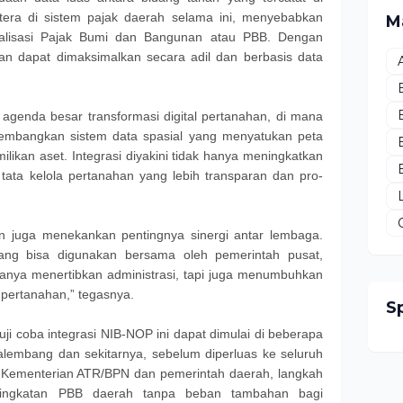
era di sistem pajak daerah selama ini, menyebabkan
M
ealisasi Pajak Bumi dan Bangunan atau PBB. Dengan
aan dapat dimaksimalkan secara adil dan berbasis data
ri agenda besar transformasi digital pertanahan, di mana
mbangkan sistem data spasial yang menyatukan peta
ilikan aset. Integrasi diyakini tidak hanya meningkatkan
 tata kelola pertanahan yang lebih transparan dan pro-
ron juga menekankan pentingnya sinergi antar lembaga.
yang bisa digunakan bersama oleh pemerintah pusat,
hanya menertibkan administrasi, tapi juga menumbuhkan
 pertanahan,” tegasnya.
S
i coba integrasi NIB-NOP ini dapat dimulai di beberapa
Palembang dan sekitarnya, sebelum diperluas ke seluruh
a Kementerian ATR/BPN dan pemerintah daerah, langkah
eningkatan PBB daerah tanpa beban tambahan bagi