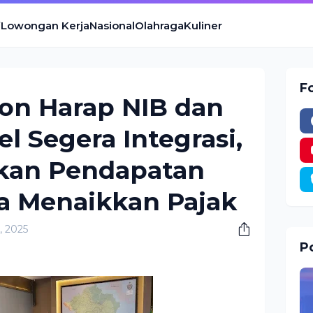
Lowongan Kerja
Nasional
Olahraga
Kuliner
F
on Harap NIB dan
l Segera Integrasi,
tkan Pendapatan
a Menaikkan Pajak
, 2025
Po