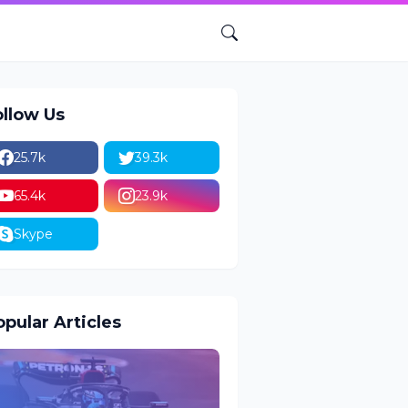
ollow Us
25.7k
39.3k
65.4k
23.9k
Skype
pular Articles