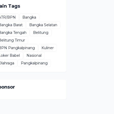
ain Tags
ATR/BPN
Bangka
Bangka Barat
Bangka Selatan
Bangka Tengah
Belitung
Belitung Timur
BPN Pangkalpinang
Kuliner
Loker Babel
Nasional
Olahraga
Pangkalpinang
ponsor