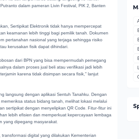
utranto dalam pameran Livin Festival, PIK 2, Banten
M
n, Sertipikat Elektronik tidak hanya mempercepat
ikan keamanan lebih tinggi bagi pemilik tanah. Dokumen
em pertanahan nasional yang terjaga sehingga risiko
au kerusakan fisik dapat dihindari.
tu terobosan dari BPN yang bisa mempermudah pemegang
lnya dalam proses jual beli atau verifikasi jadi lebih
terjamin karena tidak disimpan secara fisik," lanjut
ubung langsung dengan aplikasi Sentuh Tanahku. Dengan
emeriksa status bidang tanah, melihat lokasi melalui
S
lian sertipikat dengan menyelipkan QR Code. Fitur-fitur ini
ahan lebih efisien dan memperkuat kepercayaan lembaga
n yang dipegang masyarakat.
ransformasi digital yang dilakukan Kementerian