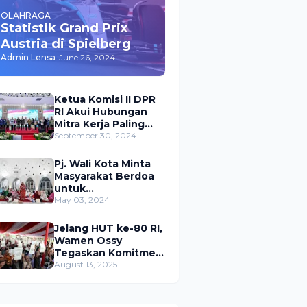
OLAHRAGA
Statistik Grand Prix
Austria di Spielberg
Admin Lensa
-
June 26, 2024
Ketua Komisi II DPR
RI Akui Hubungan
Mitra Kerja Paling
Akrab dengan
September 30, 2024
Kementerian
ATR/BPN
Pj. Wali Kota Minta
Masyarakat Berdoa
untuk
Pangkalpinang,
May 03, 2024
Harap Pembangunan
di 2024 Berjalan
Jelang HUT ke-80 RI,
Lancar
Wamen Ossy
Tegaskan Komitmen
Presiden Prabowo
August 13, 2025
untuk
Menyejahterakan
Rakyat