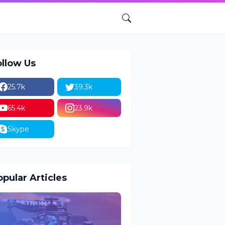
ollow Us
25.7k
39.3k
65.4k
23.9k
Skype
pular Articles