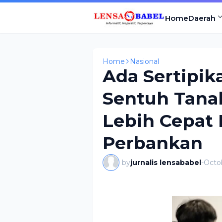
Home
Daerah
Home
Nasional
Ada Sertipik
Sentuh Tana
Lebih Cepat 
Perbankan
by
jurnalis lensababel
-
Octob