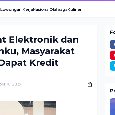
Lowongan Kerja
Nasional
Olahraga
Kuliner
F
at Elektronik dan
hku, Masyarakat
Dapat Kredit
er 18, 2025
Po