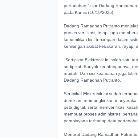
pertanahan,” ujar Dadang Ramadhan P
pada Kamis (16/10/2025).
Dadang Ramadhan Putranto menjelaska
proses verifikasi, tetapi juga member
kepemilikan kini tersimpan dalam sist
kehilangan akibat kebakaran, rayap, at
"Sertipikat Elektronik ini salah sa
sertipikat. Banyak keuntungannya, misa
mudah. ​​Dari sisi keamanan juga lebih 
Dadang Ramadhan Putranto.
Sertipikat Elektronik ini sudah terh
demikian, memungkinkan masyarakat m
peta digital, serta memverifikasi keas
membuat proses administrasi pertan
pembiayaan terhadap data pertanaha
Menurut Dadang Ramadhan Putranto, t