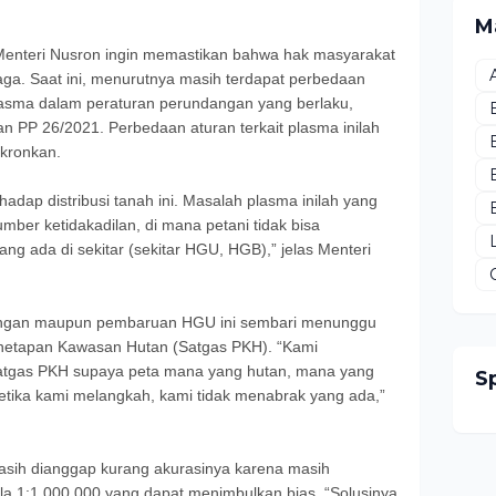
M
 Menteri Nusron ingin memastikan bahwa hak masyarakat
jaga. Saat ini, menurutnya masih terdapat perbedaan
lasma dalam peraturan perundangan yang berlaku,
an PP 26/2021. Perbedaan aturan terkait plasma inilah
nkronkan.
rhadap distribusi tanah ini. Masalah plasma inilah yang
er ketidakadilan, di mana petani tidak bisa
g ada di sekitar (sekitar HGU, HGB),” jelas Menteri
angan maupun pembaruan HGU ini sembari menunggu
enetapan Kawasan Hutan (Satgas PKH). “Kami
atgas PKH supaya peta mana yang hutan, mana yang
S
, ketika kami melangkah, kami tidak menabrak yang ada,”
masih dianggap kurang akurasinya karena masih
la 1:1.000.000 yang dapat menimbulkan bias. “Solusinya