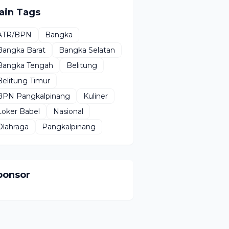
ain Tags
ATR/BPN
Bangka
Bangka Barat
Bangka Selatan
Bangka Tengah
Belitung
Belitung Timur
BPN Pangkalpinang
Kuliner
Loker Babel
Nasional
Olahraga
Pangkalpinang
ponsor