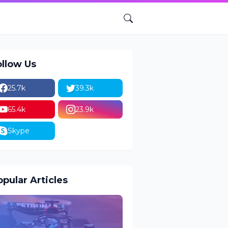
ollow Us
25.7k
39.3k
65.4k
23.9k
Skype
pular Articles