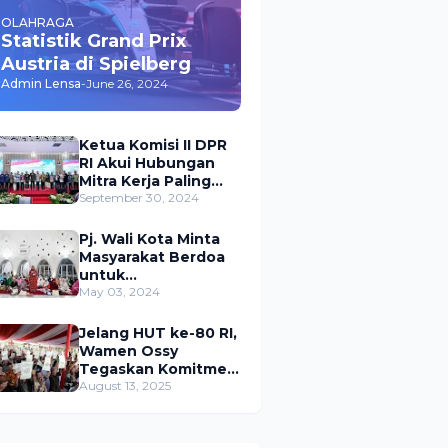
OLAHRAGA
Statistik Grand Prix
Austria di Spielberg
Admin Lensa
-
June 26, 2024
Ketua Komisi II DPR
RI Akui Hubungan
Mitra Kerja Paling
Akrab dengan
September 30, 2024
Kementerian
ATR/BPN
Pj. Wali Kota Minta
Masyarakat Berdoa
untuk
Pangkalpinang,
May 03, 2024
Harap Pembangunan
di 2024 Berjalan
Jelang HUT ke-80 RI,
Lancar
Wamen Ossy
Tegaskan Komitmen
Presiden Prabowo
August 13, 2025
untuk
Menyejahterakan
Rakyat