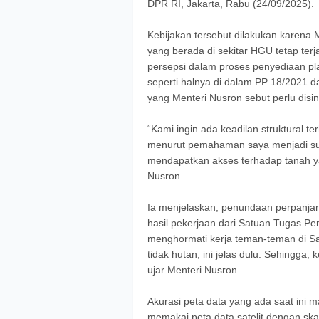
DPR RI, Jakarta, Rabu (24/09/2025).
Kebijakan tersebut dilakukan karena
yang berada di sekitar HGU tetap ter
persepsi dalam proses penyediaan p
seperti halnya di dalam PP 18/2021 d
yang Menteri Nusron sebut perlu disi
“Kami ingin ada keadilan struktural te
menurut pemahaman saya menjadi sumb
mendapatkan akses terhadap tanah yan
Nusron.
Ia menjelaskan, penundaan perpanj
hasil pekerjaan dari Satuan Tugas P
menghormati kerja teman-teman di S
tidak hutan, ini jelas dulu. Sehingga
ujar Menteri Nusron.
Akurasi peta data yang ada saat ini 
memakai peta data satelit dengan ska