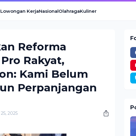
Lowongan Kerja
Nasional
Olahraga
Kuliner
F
kan Reforma
 Pro Rakyat,
ron: Kami Belum
pun Perpanjangan
Po
25, 2025