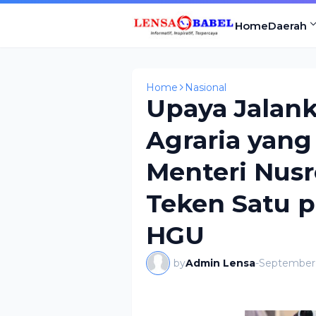
Home
Daerah
Home
Nasional
Upaya Jalan
Agraria yang
Menteri Nus
Teken Satu 
HGU
by
Admin Lensa
-
September 