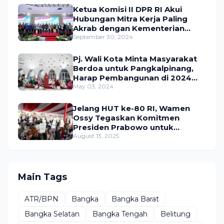
Ketua Komisi II DPR RI Akui
Hubungan Mitra Kerja Paling
Akrab dengan Kementerian
ATR/BPN
September 30, 2024
Pj. Wali Kota Minta Masyarakat
Berdoa untuk Pangkalpinang,
Harap Pembangunan di 2024
Berjalan Lancar
May 03, 2024
Jelang HUT ke-80 RI, Wamen
Ossy Tegaskan Komitmen
Presiden Prabowo untuk
Menyejahterakan Rakyat
August 13, 2025
Main Tags
ATR/BPN
Bangka
Bangka Barat
Bangka Selatan
Bangka Tengah
Belitung