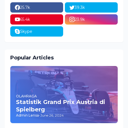
25.7k
39.3k
65.4k
23.9k
Skype
Popular Articles
OLAHRAGA
Statistik Grand Prix Austria di
Spielberg
Admin Lensa
-
June 26, 2024