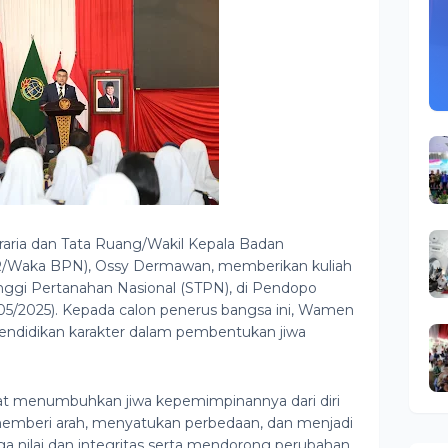
graria dan Tata Ruang/Wakil Kepala Badan
/Waka BPN), Ossy Dermawan, memberikan kuliah
nggi Pertanahan Nasional (STPN), di Pendopo
/05/2025). Kepada calon penerus bangsa ini, Wamen
ndidikan karakter dalam pembentukan jiwa
pat menumbuhkan jiwa kepemimpinannya dari diri
mberi arah, menyatukan perbedaan, dan menjadi
aga nilai dan integritas serta mendorong perubahan