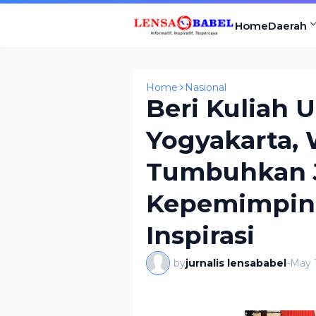
Home
Daerah
Home
Nasional
Beri Kuliah
Yogyakarta,
Tumbuhkan 
Kepemimpina
Inspirasi
by
jurnalis lensababel
-
May 