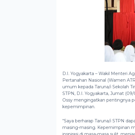
D.I. Yogyakarta – Wakil Menteri A
Pertanahan Nasional (Wamen ATR
umum kepada Taruna/i Sekolah Ti
STPN, D.I. Yogyakarta, Jumat (09
Ossy mengingatkan pentingnya pe
kepemimpinan.
“Saya berharap Taruna/i STPN da
masing-masing. Kepemimpinan me
inspirasi di masa-masa sulit, menj