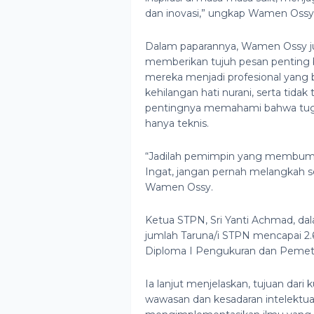
dan inovasi,” ungkap Wamen Ossy
Dalam paparannya, Wamen Ossy 
memberikan tujuh pesan penting ba
mereka menjadi profesional yang b
kehilangan hati nurani, serta tida
pentingnya memahami bahwa tuga
hanya teknis.
“Jadilah pemimpin yang membumi. K
Ingat, jangan pernah melangkah se
Wamen Ossy.
Ketua STPN, Sri Yanti Achmad, da
jumlah Taruna/i STPN mencapai 2.6
Diploma I Pengukuran dan Pemeta
Ia lanjut menjelaskan, tujuan dar
wawasan dan kesadaran intelektual