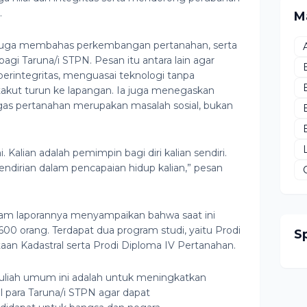
.
M
juga membahas perkembangan pertanahan, serta
gi Taruna/i STPN. Pesan itu antara lain agar
erintegritas, menguasai teknologi tanpa
k takut turun ke lapangan. Ia juga menegaskan
s pertanahan merupakan masalah sosial, bukan
alian adalah pemimpin bagi diri kalian sendiri.
ndirian dalam pencapaian hidup kalian,” pesan
lam laporannya menyampaikan bahwa saat ini
00 orang. Terdapat dua program studi, yaitu Prodi
S
an Kadastral serta Prodi Diploma IV Pertanahan.
i kuliah umum ini adalah untuk meningkatkan
 para Taruna/i STPN agar dapat