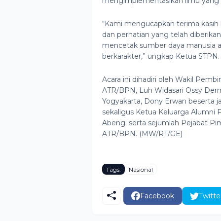
mengimplementasikan ilmu yang d
“Kami mengucapkan terima kasih 
dan perhatian yang telah diberik
mencetak sumber daya manusia agr
berkarakter,” ungkap Ketua STPN.
Acara ini dihadiri oleh Wakil Pembi
ATR/BPN, Luh Widasari Ossy Derm
Yogyakarta, Dony Erwan beserta j
sekaligus Ketua Keluarga Alumni Pe
Abeng; serta sejumlah Pejabat Pi
ATR/BPN. (MW/RT/GE)
Tags:
Nasional
Facebook
Twitte