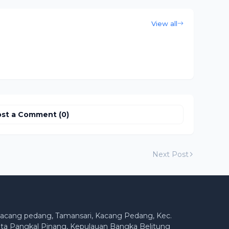
View all
st a Comment (0)
Next Post
acang pedang, Tamansari, Kacang Pedang, Kec.
ta Pangkal Pinang, Kepulauan Bangka Belitung