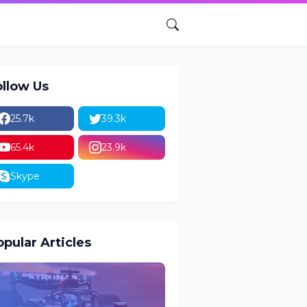
ollow Us
25.7k
39.3k
65.4k
23.9k
Skype
pular Articles