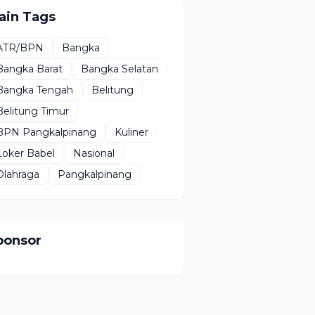
ain Tags
ATR/BPN
Bangka
Bangka Barat
Bangka Selatan
Bangka Tengah
Belitung
Belitung Timur
BPN Pangkalpinang
Kuliner
Loker Babel
Nasional
Olahraga
Pangkalpinang
ponsor