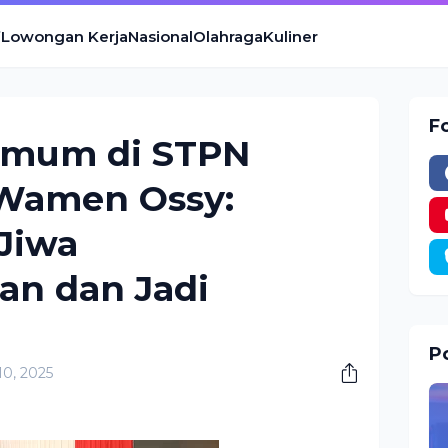
Lowongan Kerja
Nasional
Olahraga
Kuliner
F
 Umum di STPN
 Wamen Ossy:
Jiwa
n dan Jadi
Po
10, 2025