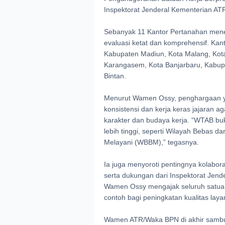
Inspektorat Jenderal Kementerian AT
Sebanyak 11 Kantor Pertanahan mene
evaluasi ketat dan komprehensif. Kan
Kabupaten Madiun, Kota Malang, Kot
Karangasem, Kota Banjarbaru, Kabupa
Bintan.
Menurut Wamen Ossy, penghargaan ya
konsistensi dan kerja keras jajaran ag
karakter dan budaya kerja. “WTAB buk
lebih tinggi, seperti Wilayah Bebas d
Melayani (WBBM),” tegasnya.
Ia juga menyoroti pentingnya kolabora
serta dukungan dari Inspektorat Jend
Wamen Ossy mengajak seluruh satuan
contoh bagi peningkatan kualitas lay
Wamen ATR/Waka BPN di akhir sambu