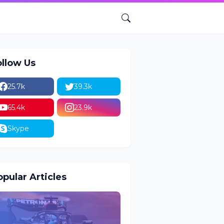
ollow Us
25.7k
39.3k
65.4k
23.9k
Skype
pular Articles