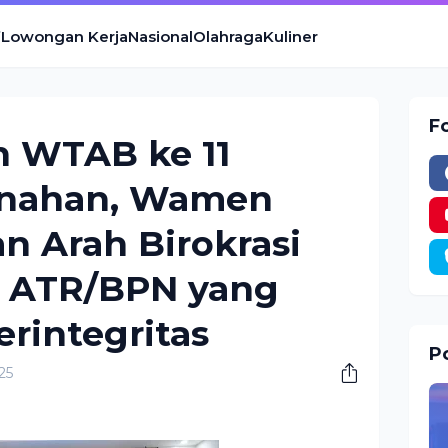
Lowongan Kerja
Nasional
Olahraga
Kuliner
F
 WTAB ke 11
anahan, Wamen
n Arah Birokrasi
 ATR/BPN yang
erintegritas
Po
25