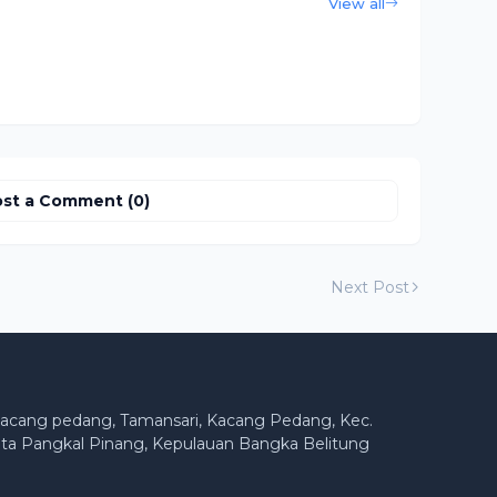
View all
st a Comment (0)
Next Post
acang pedang, Tamansari, Kacang Pedang, Kec.
ta Pangkal Pinang, Kepulauan Bangka Belitung