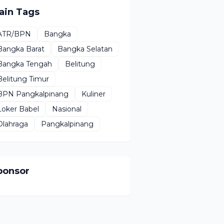
ain Tags
ATR/BPN
Bangka
Bangka Barat
Bangka Selatan
Bangka Tengah
Belitung
Belitung Timur
BPN Pangkalpinang
Kuliner
Loker Babel
Nasional
Olahraga
Pangkalpinang
ponsor