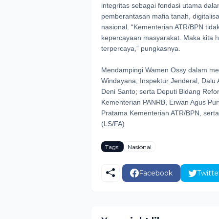
integritas sebagai fondasi utama dal
pemberantasan mafia tanah, digitalis
nasional. “Kementerian ATR/BPN tidak
kepercayaan masyarakat. Maka kita h
terpercaya,” pungkasnya.
Mendampingi Wamen Ossy dalam memb
Windayana; Inspektur Jenderal, Dalu 
Deni Santo; serta Deputi Bidang Refo
Kementerian PANRB, Erwan Agus Purwa
Pratama Kementerian ATR/BPN, serta
(LS/FA)
Tags:
Nasional
Facebook
Twitte