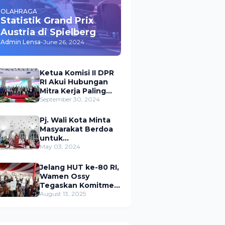
OLAHRAGA
Statistik Grand Prix
Austria di Spielberg
Admin Lensa
-
June 26, 2024
Ketua Komisi II DPR
RI Akui Hubungan
Mitra Kerja Paling
Akrab dengan
September 30, 2024
Kementerian
ATR/BPN
Pj. Wali Kota Minta
Masyarakat Berdoa
untuk
Pangkalpinang,
May 03, 2024
Harap Pembangunan
di 2024 Berjalan
Jelang HUT ke-80 RI,
Lancar
Wamen Ossy
Tegaskan Komitmen
Presiden Prabowo
August 13, 2025
untuk
Menyejahterakan
Rakyat