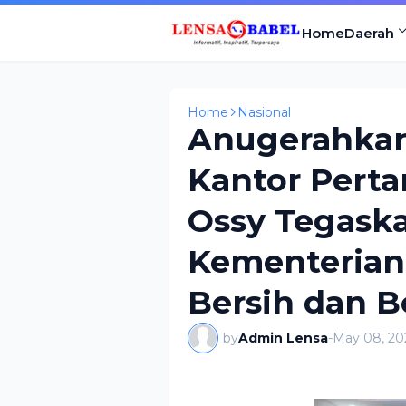
Home
Daerah
Home
Nasional
Anugerahkan
Kantor Pert
Ossy Tegaska
Kementerian
Bersih dan B
by
Admin Lensa
-
May 08, 20