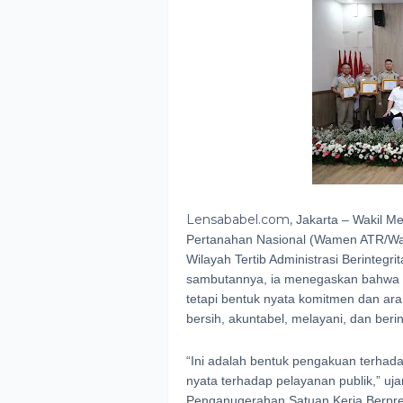
Lensababel.com,
Jakarta – Wakil M
Pertanahan Nasional (Wamen ATR/W
Wilayah Tertib Administrasi Berinteg
sambutannya, ia menegaskan bahwa p
tetapi bentuk nyata komitmen dan ar
bersih, akuntabel, melayani, dan berin
“Ini adalah bentuk pengakuan terhad
nyata terhadap pelayanan publik,” u
Penganugerahan Satuan Kerja Berpr