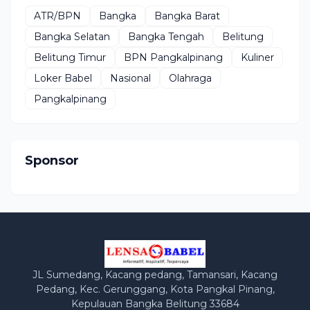
ATR/BPN
Bangka
Bangka Barat
Bangka Selatan
Bangka Tengah
Belitung
Belitung Timur
BPN Pangkalpinang
Kuliner
Loker Babel
Nasional
Olahraga
Pangkalpinang
Sponsor
JL Sumedang, Kacang pedang, Tamansari, Kacang
Pedang, Kec. Gerunggang, Kota Pangkal Pinang,
Kepulauan Bangka Belitung 33684