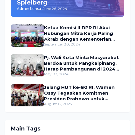
Spielberg
Admin Lensa
-
June 26, 2024
Ketua Komisi II DPR RI Akui
Hubungan Mitra Kerja Paling
Akrab dengan Kementerian
ATR/BPN
September 30, 2024
Pj. Wali Kota Minta Masyarakat
Berdoa untuk Pangkalpinang,
Harap Pembangunan di 2024
Berjalan Lancar
May 03, 2024
Jelang HUT ke-80 RI, Wamen
Ossy Tegaskan Komitmen
Presiden Prabowo untuk
Menyejahterakan Rakyat
August 13, 2025
Main Tags