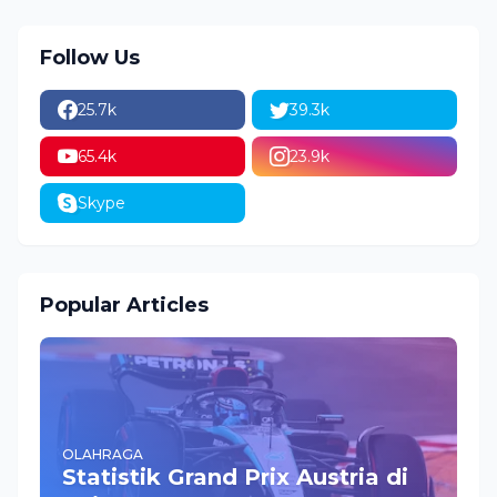
Follow Us
25.7k
39.3k
65.4k
23.9k
Skype
Popular Articles
OLAHRAGA
Statistik Grand Prix Austria di