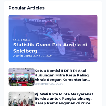
Popular Articles
OLAHRAGA
Statistik Grand Prix Austria di
Spielberg
Admin Lensa
-
June 26, 2024
Ketua Komisi II DPR RI Akui
Hubungan Mitra Kerja Paling
Akrab dengan Kementerian
ATR/BPN
September 30, 2024
Pj. Wali Kota Minta Masyarakat
Berdoa untuk Pangkalpinang,
Harap Pembangunan di 2024