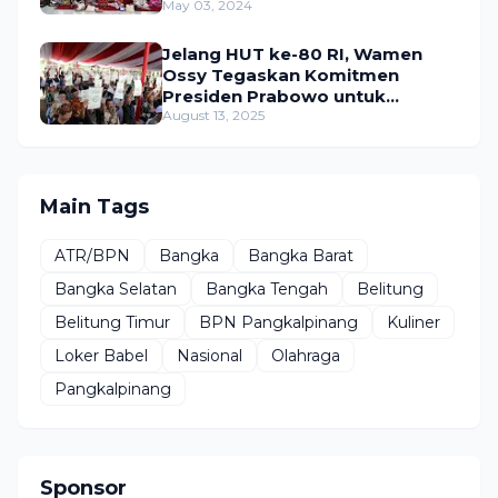
Berjalan Lancar
May 03, 2024
Jelang HUT ke-80 RI, Wamen
Ossy Tegaskan Komitmen
Presiden Prabowo untuk
Menyejahterakan Rakyat
August 13, 2025
Main Tags
ATR/BPN
Bangka
Bangka Barat
Bangka Selatan
Bangka Tengah
Belitung
Belitung Timur
BPN Pangkalpinang
Kuliner
Loker Babel
Nasional
Olahraga
Pangkalpinang
Sponsor