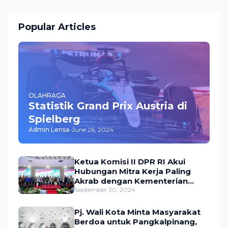
Popular Articles
OLAHRAGA
Statistik Grand Prix Austria di
Spielberg
Admin Lensa
-
June 26, 2024
Ketua Komisi II DPR RI Akui
Hubungan Mitra Kerja Paling
Akrab dengan Kementerian
ATR/BPN
September 30, 2024
Pj. Wali Kota Minta Masyarakat
Berdoa untuk Pangkalpinang,