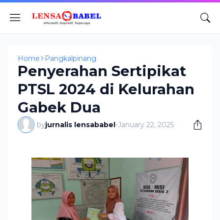
Home
Pangkalpinang
Penyerahan Sertipikat
PTSL 2024 di Kelurahan
Gabek Dua
by
jurnalis lensababel
-
January 22, 2025