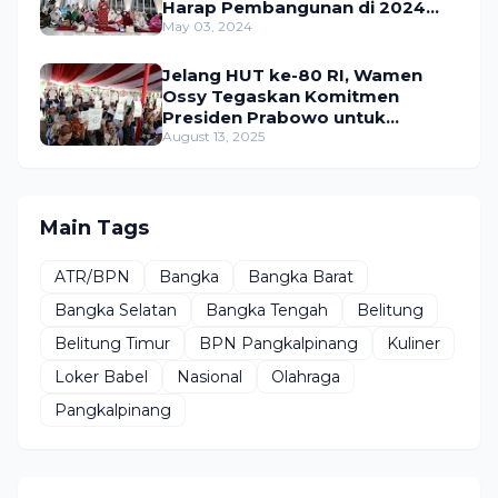
Harap Pembangunan di 2024
Berjalan Lancar
May 03, 2024
Jelang HUT ke-80 RI, Wamen
Ossy Tegaskan Komitmen
Presiden Prabowo untuk
Menyejahterakan Rakyat
August 13, 2025
Main Tags
ATR/BPN
Bangka
Bangka Barat
Bangka Selatan
Bangka Tengah
Belitung
Belitung Timur
BPN Pangkalpinang
Kuliner
Loker Babel
Nasional
Olahraga
Pangkalpinang