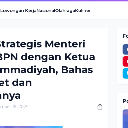
Lowongan Kerja
Nasional
Olahraga
Kuliner
F
Strategis Menteri
BPN dengan Ketua
madiyah, Bahas
set dan
nnya
Po
mber 19, 2024