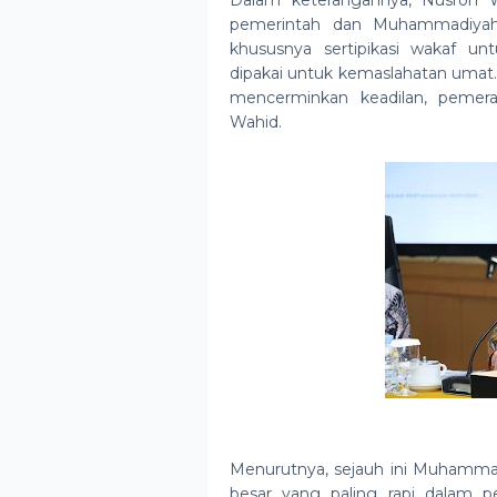
Dalam keterangannya, Nusron W
pemerintah dan Muhammadiyah. 
khususnya sertipikasi wakaf 
dipakai untuk kemaslahatan umat.
mencerminkan keadilan, pemerat
Wahid.
Menurutnya, sejauh ini Muhammad
besar yang paling rapi dalam p