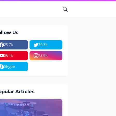
ollow Us
25.7k
39.3k
65.4k
23.9k
Skype
pular Articles