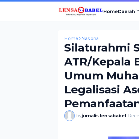
Home
Daerah
Home
Nasional
Silaturahmi 
ATR/Kepala 
Umum Muham
Legalisasi A
Pemanfaata
by
jurnalis lensababel
-
Dece