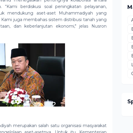
ahid menegaskan pentingnya kolaborasi antara
“Kami berdiskusi soal peningkatan pelayanan,
M
untuk mendukung aset-aset Muhammadiyah yang
 Kami juga membahas sistem distribusi tanah yang
aan, dan keberlanjutan ekonomi," jelas Nusron
S
iyah merupakan salah satu organisasi masyarakat
engelolaan aset-asetnya. Untuk itu, Kementerian