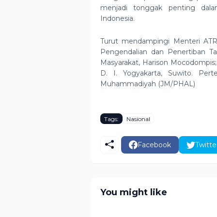
menjadi tonggak penting dalam
Indonesia.
Turut mendampingi Menteri ATR/
Pengendalian dan Penertiban T
Masyarakat, Harison Mocodompis; 
D. I. Yogyakarta, Suwito. Pert
Muhammadiyah (JM/PHAL)
Tags:
Nasional
Facebook
Twitte
You might like