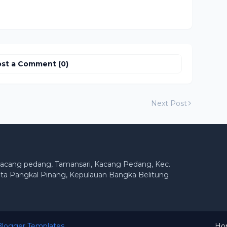
st a Comment (0)
Next Post
acang pedang, Tamansari, Kacang Pedang, Kec.
ta Pangkal Pinang, Kepulauan Bangka Belitung
logger Templates
Ho