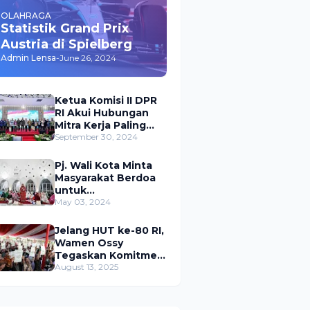
OLAHRAGA
Statistik Grand Prix
Austria di Spielberg
Admin Lensa
-
June 26, 2024
Ketua Komisi II DPR
RI Akui Hubungan
Mitra Kerja Paling
Akrab dengan
September 30, 2024
Kementerian
ATR/BPN
Pj. Wali Kota Minta
Masyarakat Berdoa
untuk
Pangkalpinang,
May 03, 2024
Harap Pembangunan
di 2024 Berjalan
Jelang HUT ke-80 RI,
Lancar
Wamen Ossy
Tegaskan Komitmen
Presiden Prabowo
August 13, 2025
untuk
Menyejahterakan
Rakyat