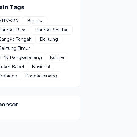
ain Tags
ATR/BPN
Bangka
Bangka Barat
Bangka Selatan
Bangka Tengah
Belitung
Belitung Timur
BPN Pangkalpinang
Kuliner
Loker Babel
Nasional
Olahraga
Pangkalpinang
ponsor