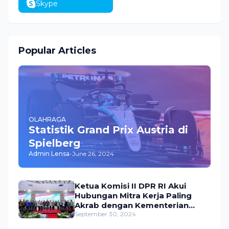
Skype
Popular Articles
OLAHRAGA
Statistik Grand Prix Austria di
Spielberg
Admin Lensa
-
June 26, 2024
Ketua Komisi II DPR RI Akui
Hubungan Mitra Kerja Paling
Akrab dengan Kementerian
ATR/BPN
September 30, 2024