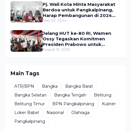
Pj. Wali Kota Minta Masyarakat
Berdoa untuk Pangkalpinang,
Harap Pembangunan di 2024
Berjalan Lancar
May 03, 2024
Jelang HUT ke-80 RI, Wamen
Ossy Tegaskan Komitmen
Presiden Prabowo untuk
Menyejahterakan Rakyat
August 13, 2025
Main Tags
ATR/BPN
Bangka
Bangka Barat
Bangka Selatan
Bangka Tengah
Belitung
Belitung Timur
BPN Pangkalpinang
Kuliner
Loker Babel
Nasional
Olahraga
Pangkalpinang