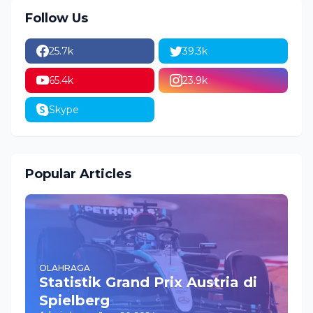
Follow Us
25.7k
39.3k
65.4k
23.9k
Skype
Popular Articles
OLAHRAGA
Statistik Grand Prix Austria di
Spielberg