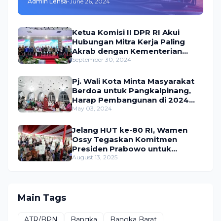
Admin Lensa
-
June 26, 2024
Ketua Komisi II DPR RI Akui
Hubungan Mitra Kerja Paling
Akrab dengan Kementerian
ATR/BPN
September 30, 2024
Pj. Wali Kota Minta Masyarakat
Berdoa untuk Pangkalpinang,
Harap Pembangunan di 2024
Berjalan Lancar
May 03, 2024
Jelang HUT ke-80 RI, Wamen
Ossy Tegaskan Komitmen
Presiden Prabowo untuk
Menyejahterakan Rakyat
August 13, 2025
Main Tags
ATR/BPN
Bangka
Bangka Barat