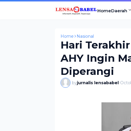
Home
Daerah
Home
Nasional
Hari Terakhir
AHY Ingin Ma
Diperangi
by
jurnalis lensababel
-
Octo