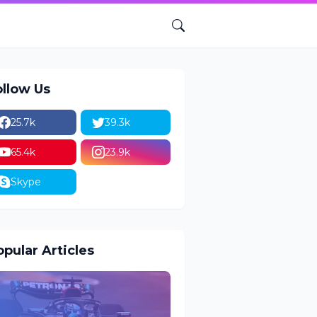
ollow Us
25.7k
39.3k
65.4k
23.9k
Skype
pular Articles