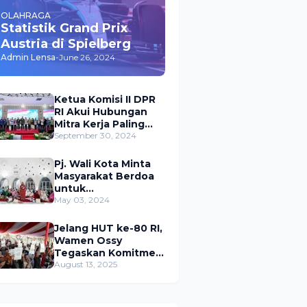
OLAHRAGA
Statistik Grand Prix
Austria di Spielberg
Admin Lensa
-
June 26, 2024
Ketua Komisi II DPR
RI Akui Hubungan
Mitra Kerja Paling
Akrab dengan
September 30, 2024
Kementerian
ATR/BPN
Pj. Wali Kota Minta
Masyarakat Berdoa
untuk
Pangkalpinang,
May 03, 2024
Harap Pembangunan
di 2024 Berjalan
Jelang HUT ke-80 RI,
Lancar
Wamen Ossy
Tegaskan Komitmen
Presiden Prabowo
August 13, 2025
untuk
Menyejahterakan
Rakyat