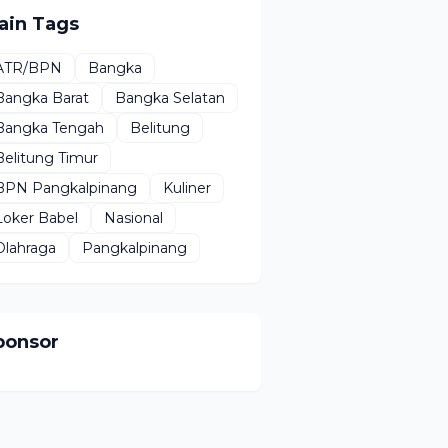
ain Tags
ATR/BPN
Bangka
Bangka Barat
Bangka Selatan
Bangka Tengah
Belitung
Belitung Timur
BPN Pangkalpinang
Kuliner
Loker Babel
Nasional
Olahraga
Pangkalpinang
ponsor