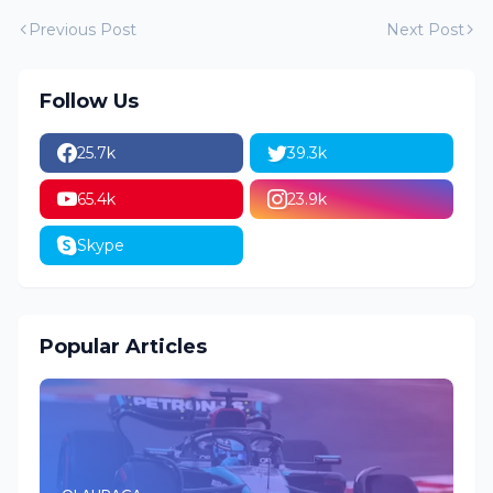
Previous Post
Next Post
Follow Us
25.7k
39.3k
65.4k
23.9k
Skype
Popular Articles