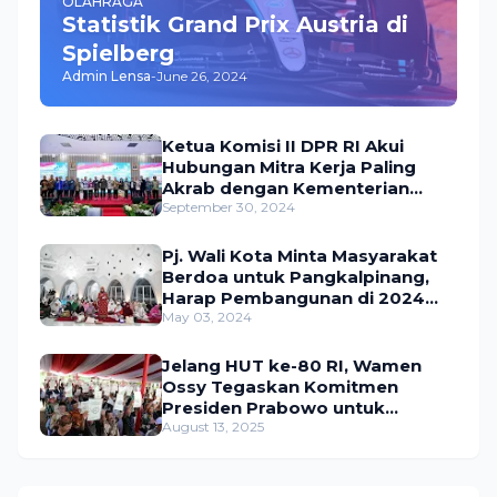
OLAHRAGA
Statistik Grand Prix Austria di
Spielberg
Admin Lensa
-
June 26, 2024
Ketua Komisi II DPR RI Akui
Hubungan Mitra Kerja Paling
Akrab dengan Kementerian
ATR/BPN
September 30, 2024
Pj. Wali Kota Minta Masyarakat
Berdoa untuk Pangkalpinang,
Harap Pembangunan di 2024
Berjalan Lancar
May 03, 2024
Jelang HUT ke-80 RI, Wamen
Ossy Tegaskan Komitmen
Presiden Prabowo untuk
Menyejahterakan Rakyat
August 13, 2025