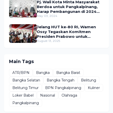
Pj. Wali Kota Minta Masyarakat
Berdoa untuk Pangkalpinang,
Harap Pembangunan di 2024
Berjalan Lancar
May 03, 2024
Jelang HUT ke-80 RI, Wamen
Ossy Tegaskan Komitmen
Presiden Prabowo untuk
Menyejahterakan Rakyat
August 13, 2025
Main Tags
ATR/BPN
Bangka
Bangka Barat
Bangka Selatan
Bangka Tengah
Belitung
Belitung Timur
BPN Pangkalpinang
Kuliner
Loker Babel
Nasional
Olahraga
Pangkalpinang