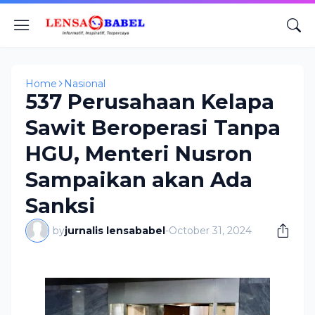
Home
Nasional
537 Perusahaan Kelapa
Sawit Beroperasi Tanpa
HGU, Menteri Nusron
Sampaikan akan Ada
Sanksi
by
jurnalis lensababel
-
October 31, 2024