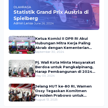
OLAHRAGA
Statistik Grand Prix Austria di
Spielberg
Admin Lensa
-
June 26, 2024
Ketua Komisi II DPR RI Akui
Hubungan Mitra Kerja Paling
Akrab dengan Kementerian
ATR/BPN
September 30, 2024
Pj. Wali Kota Minta Masyarakat
Berdoa untuk Pangkalpinang,
Harap Pembangunan di 2024
Berjalan Lancar
May 03, 2024
Jelang HUT ke-80 RI, Wamen
Ossy Tegaskan Komitmen
Presiden Prabowo untuk
Menyejahterakan Rakyat
August 13, 2025