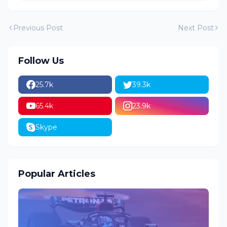
Previous Post
Next Post
Follow Us
25.7k
39.3k
65.4k
23.9k
Skype
Popular Articles